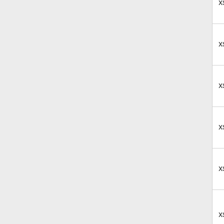
X
X
X
X
X
X