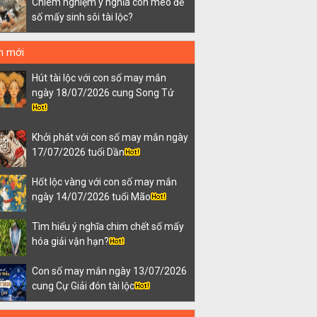
Chiêm nghiệm ý nghĩa con mèo đẻ
số mấy sinh sôi tài lộc?
n mới
Hút tài lộc với con số may mắn
ngày 18/07/2026 cung Song Tử
Khởi phát với con số may mắn ngày
17/07/2026 tuổi Dần
Hốt lộc vàng với con số may mắn
ngày 14/07/2026 tuổi Mão
Tìm hiểu ý nghĩa chim chết số mấy
hóa giải vận hạn?
Con số may mắn ngày 13/07/2026
cung Cự Giải đón tài lộc