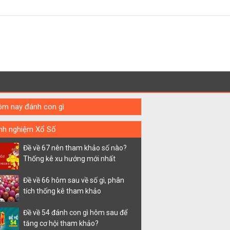
m nay đánh con gì
nh nghiệm Xổ Số
Đề về 67 nên tham khảo số nào?
Thống kê xu hướng mới nhất
Đề về 66 hôm sau về số gì, phân
tích thống kê tham khảo
Đề về 54 đánh con gì hôm sau để
tăng cơ hội tham khảo?