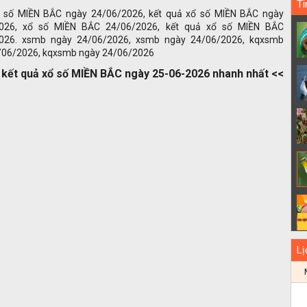
Ti
ổ số MIỀN BẮC ngày 24/06/2026, kết quả xổ số MIỀN BẮC ngày
026, xổ số MIỀN BẮC 24/06/2026, kết quả xổ số MIỀN BẮC
026. xsmb ngày 24/06/2026, xsmb ngày 24/06/2026, kqxsmb
/06/2026, kqxsmb ngày 24/06/2026
kết quả xổ số MIỀN BẮC ngày 25-06-2026 nhanh nhất <<
Lị