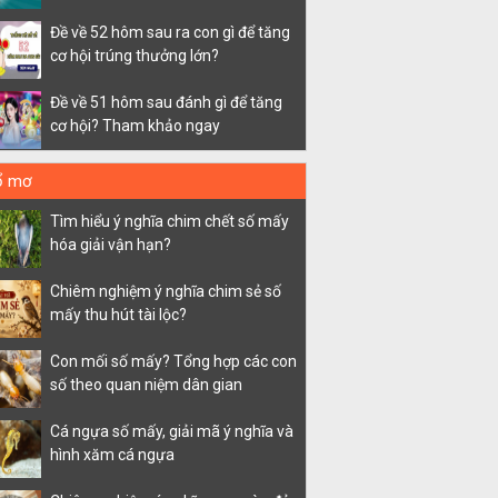
Đề về 52 hôm sau ra con gì để tăng
cơ hội trúng thưởng lớn?
Đề về 51 hôm sau đánh gì để tăng
cơ hội? Tham khảo ngay
ổ mơ
Tìm hiểu ý nghĩa chim chết số mấy
hóa giải vận hạn?
Chiêm nghiệm ý nghĩa chim sẻ số
mấy thu hút tài lộc?
Con mối số mấy? Tổng hợp các con
số theo quan niệm dân gian
Cá ngựa số mấy, giải mã ý nghĩa và
hình xăm cá ngựa