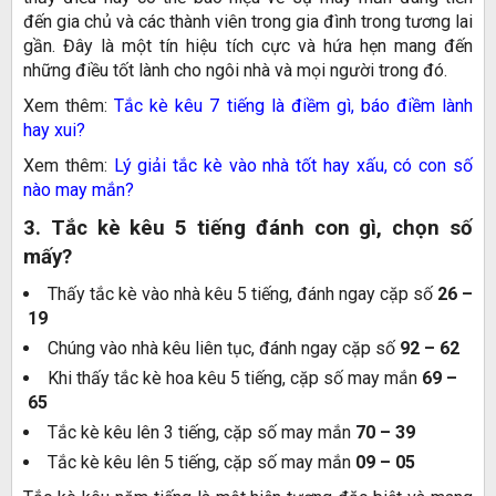
đến gia chủ và các thành viên trong gia đình trong tương lai
gần. Đây là một tín hiệu tích cực và hứa hẹn mang đến
những điều tốt lành cho ngôi nhà và mọi người trong đó.
Xem thêm:
Tắc kè kêu 7 tiếng là điềm gì, báo điềm lành
hay xui?
Xem thêm:
Lý giải tắc kè vào nhà tốt hay xấu, có con số
nào may mắn?
3. Tắc kè kêu 5 tiếng đánh con gì, chọn số
mấy?
Thấy tắc kè vào nhà kêu 5 tiếng, đánh ngay cặp số
26
–
19
Chúng vào nhà kêu liên tục, đánh ngay cặp số
92
–
62
Khi thấy tắc kè hoa kêu 5 tiếng, cặp số may mắn
69
–
65
Tắc kè kêu lên 3 tiếng, cặp số may mắn
70
–
39
Tắc kè kêu lên 5 tiếng, cặp số may mắn
09
–
05