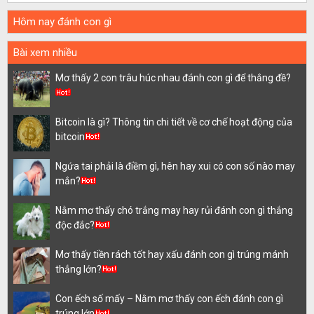
Hôm nay đánh con gì
Bài xem nhiều
Mơ thấy 2 con trâu húc nhau đánh con gì để thắng đề?
Bitcoin là gì? Thông tin chi tiết về cơ chế hoạt động của
bitcoin
Ngứa tai phải là điềm gì, hên hay xui có con số nào may
mắn?
Nằm mơ thấy chó trắng may hay rủi đánh con gì thắng
độc đắc?
Mơ thấy tiền rách tốt hay xấu đánh con gì trúng mánh
thắng lớn?
Con ếch số mấy – Nằm mơ thấy con ếch đánh con gì
trúng lớn