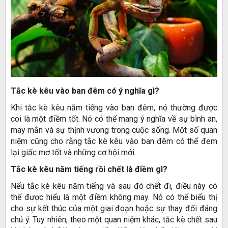
Tắc kè kêu vào ban đêm có ý nghĩa gì?
Khi tắc kè kêu năm tiếng vào ban đêm, nó thường được
coi là một điềm tốt. Nó có thể mang ý nghĩa về sự bình an,
may mắn và sự thịnh vượng trong cuộc sống. Một số quan
niệm cũng cho rằng tắc kè kêu vào ban đêm có thể đem
lại giấc mơ tốt và những cơ hội mới.
Tắc kè kêu năm tiếng rồi chết là điềm gì?
Nếu tắc kè kêu năm tiếng và sau đó chết đi, điều này có
thể được hiểu là một điềm không may. Nó có thể biểu thị
cho sự kết thúc của một giai đoạn hoặc sự thay đổi đáng
chú ý. Tuy nhiên, theo một quan niệm khác, tắc kè chết sau