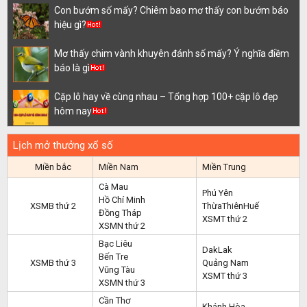
Con bướm số mấy? Chiêm bao mơ thấy con bướm báo
hiệu gì?
Mơ thấy chim vành khuyên đánh số mấy? Ý nghĩa điềm
báo là gì
Cặp lô hay về cùng nhau – Tổng hợp 100+ cặp lô đẹp
hôm nay
Lịch mở thưởng xổ số
Miền bắc
Miền Nam
Miền Trung
Cà Mau
Phú Yên
Hồ Chí Minh
XSMB thứ 2
ThừaThiênHuế
Đồng Tháp
XSMT thứ 2
XSMN thứ 2
Bạc Liêu
DakLak
Bến Tre
XSMB thứ 3
Quảng Nam
Vũng Tàu
XSMT thứ 3
XSMN thứ 3
Cần Thơ
Khánh Hòa