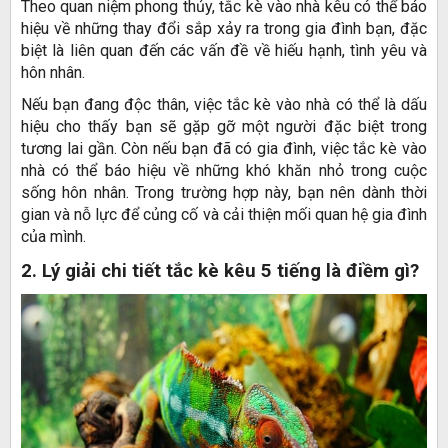
Theo quan niệm phong thủy, tắc kè vào nhà kêu có thể báo
hiệu về những thay đổi sắp xảy ra trong gia đình bạn, đặc
biệt là liên quan đến các vấn đề về hiếu hạnh, tình yêu và
hôn nhân.
Nếu bạn đang độc thân, việc tắc kè vào nhà có thể là dấu
hiệu cho thấy bạn sẽ gặp gỡ một người đặc biệt trong
tương lai gần. Còn nếu bạn đã có gia đình, việc tắc kè vào
nhà có thể báo hiệu về những khó khăn nhỏ trong cuộc
sống hôn nhân. Trong trường hợp này, bạn nên dành thời
gian và nỗ lực để củng cố và cải thiện mối quan hệ gia đình
của mình.
2. Lý giải chi tiết tắc kè kêu 5 tiếng là điềm gì?