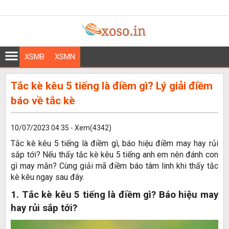
XSMB
XSMN
Tắc kè kêu 5 tiếng là điềm gì? Lý giải điềm
báo về tắc kè
10/07/2023 04:35 - Xem(4342)
Tắc kè kêu 5 tiếng là điềm gì, báo hiệu điềm may hay rủi
sắp tới? Nếu thấy tắc kè kêu 5 tiếng anh em nên đánh con
gì may mắn? Cùng giải mã điềm báo tâm linh khi thấy tắc
kè kêu ngay sau đây.
1. Tắc kè kêu 5 tiếng là điềm gì? Báo hiệu may
hay rủi sắp tới?