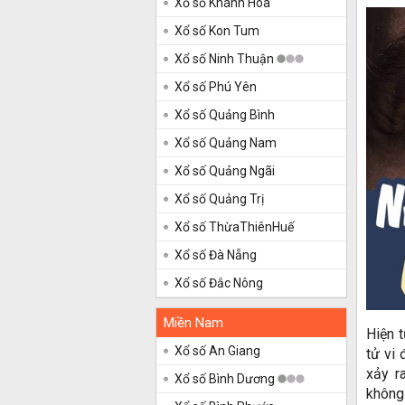
Xổ số Khánh Hòa
Xổ số Kon Tum
Xổ số Ninh Thuận
Xổ số Phú Yên
Xổ số Quảng Bình
Xổ số Quảng Nam
Xổ số Quảng Ngãi
Xổ số Quảng Trị
Xổ số ThừaThiênHuế
Xổ số Đà Nẵng
Xổ số Đắc Nông
Miền Nam
Hiện 
Xổ số An Giang
tử vi
xảy r
Xổ số Bình Dương
không