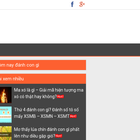
m nay đánh con gì
i xem nhiều
Ma xó là gì – Giải mã hiện tượng ma
xó có thật hay không?
Thứ 4 đánh con gì? Đánh số tô số
mấy XSMB – XSMN – XSMT
Mơ thấy lúa chín đánh con gì phất
lên như diều gặp gió?