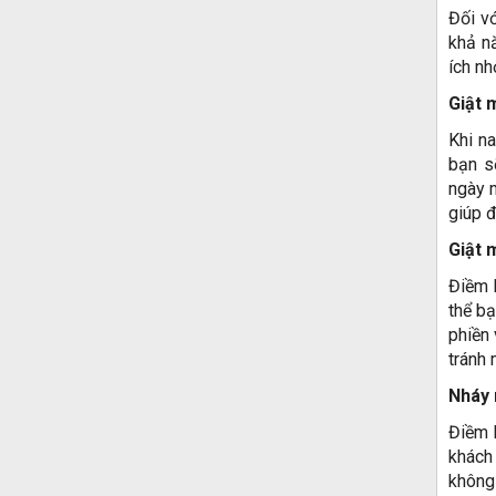
Đối vớ
khả n
ích n
Giật 
Khi na
bạn s
ngày 
giúp đ
Giật 
Điềm b
thể bạ
phiền 
tránh 
Nháy 
Điềm 
khách
không