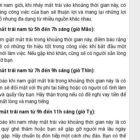
i nam giới, khi nháy mắt trái vào khoảng thời gian này, có
ăng công việc của bạn sẽ thuận lợi và mang lại những lợi
hỏ nhưng đa dạng từ nhiều nguồn khác nhau.
mắt trái nam từ 5h đến 7h sáng (giờ Mão):
m giật mắt trái trong khoảng thời gian này, điềm báo rằng
ẽ có những tín hiệu tốt trong công việc khi bắt đầu một
mới làm việc. Nếu gặp khó khăn, cũng sẽ có người sẵn lòng
ỡ bạn.
mắt trái nam từ 7h đến 9h sáng (giờ Thìn):
áo khi nam giật mắt trái trong khoảng thời gian này là có
n sẽ đối mặt với thị phi tai tiếng hoặc có người cố tình làm
và quấy rầy bạn. Hãy thận trọng nếu có đề nghị vay tiền để
mất lòng và mang tiếng.
mắt trái nam từ 9h đến 11h sáng (giờ Tỵ):
báo khi nam nháy mắt trái vào khoảng thời gian này là có
 quý ghé thăm hoặc bạn sẽ gặp gỡ người mà lâu ngày
 gặp. Hãy chuẩn bị đón tiếp một cách chu đáo. Bạn có thể