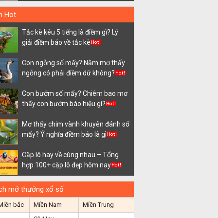
n Hot
Tắc kè kêu 5 tiếng là điềm gì? Lý
giải điềm báo về tắc kè
Con ngỗng số mấy? Nằm mơ thấy
ngỗng có phải điềm dữ không?
Con bướm số mấy? Chiêm bao mơ
thấy con bướm báo hiệu gì?
Mơ thấy chim vành khuyên đánh số
mấy? Ý nghĩa điềm báo là gì
Cặp lô hay về cùng nhau – Tổng
hợp 100+ cặp lô đẹp hôm nay
ch mở thưởng xổ số
Miền bắc
Miền Nam
Miền Trung