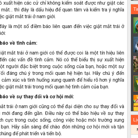
ó xuất hiện các cử chỉ không kiểm soát được như giật các
Ti
 mắt… thì đây là dấu hiệu để quan tâm và kiểm tra ý nghĩa
ệc giật mắt trái ở nam giới.
đây là một số điềm báo liên quan đến việc giật mắt trái ở
ới:
báo về tình cảm:
iật mắt trái ở nam giới có thể được coi là một tín hiệu liên
đến các vấn đề tình cảm. Nó có thể biểu thị sự xuất hiện
ột người đặc biệt trong cuộc sống của bạn, hoặc một sự
đổi đáng chú ý trong mối quan hệ hiện tại. Hãy chú ý đến
 cảm xúc và tình huống xung quanh để hiểu rõ hơn ý nghĩa
ệc giật mắt trái trong mối quan hệ tình cảm của bạn.
báo về sự thay đổi và cơ hội mới:
ắt trái ở nam giới cũng có thể đại diện cho sự thay đổi và
i mới đang đến gần. Điều này có thể báo hiệu về sự thay
ích cực trong cuộc sống, công việc hoặc môi trường xung
Lị
 bạn. Hãy sẵn sàng để chào đón những cơ hội mới và tận
húng để phát triển và tiến bộ.