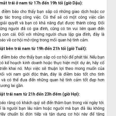
mắt trái ở nam từ 17h đến 19h tối (giờ Dậu):
à điềm báo cho thấy bạn sắp có những giao dịch hoặc cơ
ợp tác trong công việc. Có thể sẽ có một công việc cần
giải quyết và bạn có khả năng đạt được thành công. Đối
hững người đã có gia đình, cũng có tin vui liên quan đến
 con cái. Đối với những người chưa lập gia đình, đây là
áo về cơ hội mở rộng trong mối quan hệ tình cảm.
iật bên trái nam từ 19h đến 21h tối (giờ Tuất):
 điềm báo cho thấy bạn sắp có cơ hội để phát tài. Nếu bạn
có kế hoạch kinh doanh hoặc thực hiện một dự án, hãy cố
triển khai nó. Mọi việc sẽ thuận lợi theo mong muốn của
Đối với nam giới độc thân, đây là điềm báo tốt cho tình
 và có thể đưa đến những quan hệ tình cảm tốt đẹp hơn
tương lai gần.
iật trái nam từ 21h đến 23h đêm (giờ Hợi):
báo rằng có khách quý sẽ đến thăm bạn trong vài ngày tới.
ể là người bạn lâu năm hoặc người mà bạn đã lâu không
Hãy chuẩn bị đón tiếp và tận dụng cơ hội này để tăng