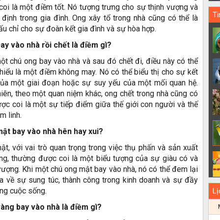
coi là một điềm tốt. Nó tượng trưng cho sự thịnh vượng và
Ti
 định trong gia đình. Ong xây tổ trong nhà cũng có thể là
u chỉ cho sự đoàn kết gia đình và sự hòa hợp.
ay vào nhà rồi chết là điềm gì?
ột chú ong bay vào nhà và sau đó chết đi, điều này có thể
hiểu là một điềm không may. Nó có thể biểu thị cho sự kết
của một giai đoạn hoặc sự suy yếu của một mối quan hệ.
hiên, theo một quan niệm khác, ong chết trong nhà cũng có
ợc coi là một sự tiếp điểm giữa thế giới con người và thế
âm linh.
ật bay vào nhà hên hay xui?
t, với vai trò quan trọng trong việc thụ phấn và sản xuất
ng, thường được coi là một biểu tượng của sự giàu có và
vượng. Khi một chú ong mật bay vào nhà, nó có thể đem lại
ĩa về sự sung túc, thành công trong kinh doanh và sự đầy
ong cuộc sống.
Lị
àng bay vào nhà là điềm gì?