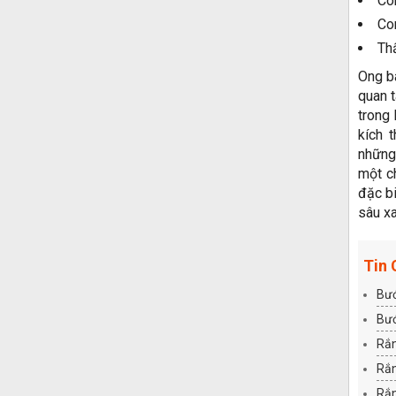
Co
Co
Th
Ong b
quan t
trong
kích 
những
một c
đặc bi
sâu x
Tin
Bướ
Bướ
Rắn
Rắn
Rắn