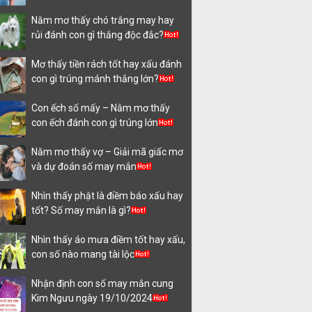
Nằm mơ thấy chó trắng may hay
rủi đánh con gì thắng độc đắc?
Mơ thấy tiền rách tốt hay xấu đánh
con gì trúng mánh thắng lớn?
Con ếch số mấy – Nằm mơ thấy
con ếch đánh con gì trúng lớn
Nằm mơ thấy vợ – Giải mã giấc mơ
và dự đoán số may mắn
Nhìn thấy phật là điềm báo xấu hay
tốt? Số may mắn là gì?
Nhìn thấy áo mưa điềm tốt hay xấu,
con số nào mang tài lộc
Nhận định con số may mắn cung
Kim Ngưu ngày 19/10/2024