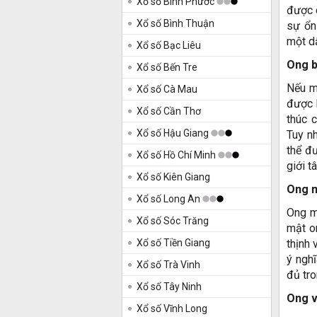
Xổ số Bình Phước
được 
Xổ số Bình Thuận
sự ổn
một dấ
Xổ số Bạc Liêu
Ong b
Xổ số Bến Tre
Nếu m
Xổ số Cà Mau
được 
Xổ số Cần Thơ
thúc 
Xổ số Hậu Giang
Tuy n
thể đư
Xổ số Hồ Chí Minh
giới t
Xổ số Kiên Giang
Ong m
Xổ số Long An
Ong mậ
Xổ số Sóc Trăng
mật o
thịnh 
Xổ số Tiền Giang
ý ngh
Xổ số Trà Vinh
đủ tr
Xổ số Tây Ninh
Ong v
Xổ số Vĩnh Long