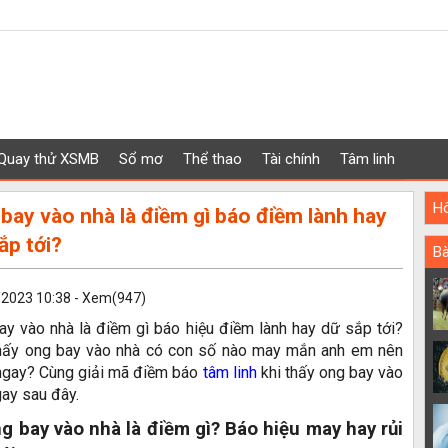
Quay thử XSMB
Sổ mơ
Thể thao
Tài chính
Tâm linh
Hô
bay vào nhà là điềm gì báo điềm lành hay
ắp tới?
Bà
2023 10:38 - Xem(947)
ay vào nhà là điềm gì báo hiệu điềm lành hay dữ sắp tới?
hấy ong bay vào nhà có con số nào may mắn anh em nên
ngay? Cùng giải mã điềm báo
tâm linh
khi thấy ong bay vào
gay sau đây.
ng bay vào nhà là điềm gì? Báo hiệu may hay rủi