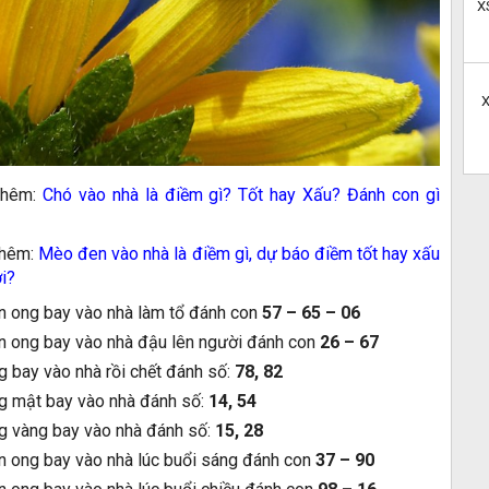
X
X
thêm:
Chó vào nhà là điềm gì? Tốt hay Xấu? Đánh con gì
thêm:
Mèo đen vào nhà là điềm gì, dự báo điềm tốt hay xấu
i?
n ong bay vào nhà làm tổ đánh con
57 – 65 – 06
n ong bay vào nhà đậu lên người đánh con
26 – 67
g bay vào nhà rồi chết đánh số:
78, 82
g mật bay vào nhà đánh số:
14, 54
g vàng bay vào nhà đánh số:
15, 28
n ong bay vào nhà lúc buổi sáng đánh con
37 – 90