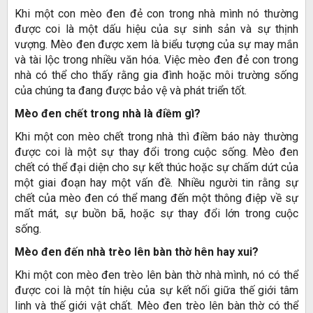
Khi một con mèo đen đẻ con trong nhà mình nó thường
được coi là một dấu hiệu của sự sinh sản và sự thịnh
vượng. Mèo đen được xem là biểu tượng của sự may mắn
và tài lộc trong nhiều văn hóa. Việc mèo đen đẻ con trong
nhà có thể cho thấy rằng gia đình hoặc môi trường sống
của chúng ta đang được bảo vệ và phát triển tốt.
Mèo đen chết trong nhà là điềm gì?
Khi một con mèo chết trong nhà thì điềm báo này thường
được coi là một sự thay đổi trong cuộc sống. Mèo đen
chết có thể đại diện cho sự kết thúc hoặc sự chấm dứt của
một giai đoạn hay một vấn đề. Nhiều người tin rằng sự
chết của mèo đen có thể mang đến một thông điệp về sự
mất mát, sự buồn bã, hoặc sự thay đổi lớn trong cuộc
sống.
Mèo đen đến nhà trèo lên bàn thờ hên hay xui?
Khi một con mèo đen trèo lên bàn thờ nhà mình, nó có thể
được coi là một tín hiệu của sự kết nối giữa thế giới tâm
linh và thế giới vật chất. Mèo đen trèo lên bàn thờ có thể