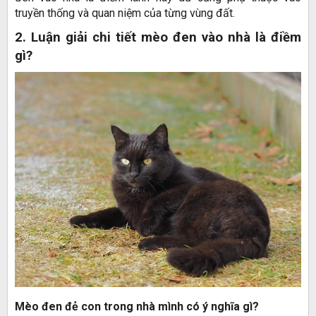
truyền thống và quan niệm của từng vùng đất.
2. Luận giải chi tiết mèo đen vào nhà là điềm
gì?
Mèo đen đẻ con trong nhà mình có ý nghĩa gì?