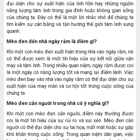
đại diện cho sự xuất hiện của linh hồn hay những nguồn
năng lượng tâm linh trong gia đình hoặc không gian sống
của chúng ta. Đây có thể là một lời nhắc nhở để chúng ta
tìm kiếm sự cân bằng và tận hưởng thế giới tâm linh xung
quanh.
Mèo đen đến nhà ngày rằm là điềm gì?
Khi một con mèo đen xuất hiện trong nhà vào ngày rằm, nó
có thể được xem là một tín hiệu của sự kết nối giữa vận
may và tâm linh. Trong nhiều quan niệm, ngày rằm được coi
là một ngày có năng lượng tốt và mang lại điềm lành. Việc
mèo đen bay vào nhà vào ngày rằm có thể đại diện cho sự
xuất hiện của may mắn và cơ hội tốt trong cuộc sống của
chúng ta.
Mèo đen cắn người trong nhà có ý nghĩa gì?
Khi một con mèo đen cắn người, điềm này thường được
coi là một tín hiệu của sự rủi ro và xui xẻo. Mèo đen cắn
người có thể đại diện cho sự tai họa, mất mát hoặc sự gặp
khó khăn trong cuộc sống. Trong quan niệm dân gian, việc