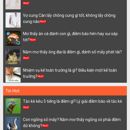
Vợ cung Càn lấy chồng cung gì tốt, không lấy chồng
cung nào
Mơ thấy ăn cá đánh con gì, điềm báo hên hay xui sắp
tới?
Nằm mơ thấy ông địa là điềm gì, đánh số mấy phát tài?
Nhiệm vụ kế toán trưởng là gì? Điều kiện một kế toán
trưởng?
Tin Hot
Tắc kè kêu 5 tiếng là điềm gì? Lý giải điềm báo về tắc kè
Con ngỗng số mấy? Nằm mơ thấy ngỗng có phải điềm
dữ không?