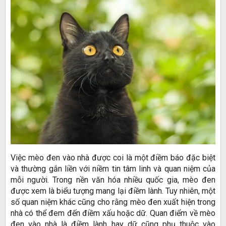
Việc mèo đen vào nhà được coi là một điềm báo đặc biệt
và thường gắn liền với niềm tin tâm linh và quan niệm của
mỗi người. Trong nền văn hóa nhiều quốc gia, mèo đen
được xem là biểu tượng mang lại điềm lành. Tuy nhiên, một
số quan niệm khác cũng cho rằng mèo đen xuất hiện trong
nhà có thể đem đến điềm xấu hoặc dữ. Quan điểm về mèo
đen vào nhà là điềm lành hay dữ cũng phụ thuộc vào