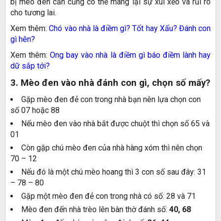
bị mèo đen cắn cũng có thể mang lại sự xui xẻo và rủi ro
cho tương lai.
Xem thêm:
Chó vào nhà là điềm gì? Tốt hay Xấu? Đánh con
gì hên?
Xem thêm:
Ong bay vào nhà là điềm gì báo điềm lành hay
dữ sắp tới?
3. Mèo đen vào nhà đánh con gì, chọn số mấy?
Gặp mèo đen đẻ con trong nhà bạn nên lựa chọn con
số 07 hoặc 88
Nếu mèo đen vào nhà bắt được chuột thì chọn số 65 và
01
Còn gặp chú mèo đen của nhà hàng xóm thì nên chọn
70 – 12
Nếu đó là một chú mèo hoang thì 3 con số sau đây: 31
– 78 – 80
Gặp một mèo đen đẻ con trong nhà có số: 28 và 71
Mèo đen đến nhà trèo lên bàn thờ đánh số:
40, 68