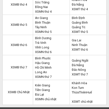
Sóc Trăng
XSMB thứ 4
Đà Nẵng
Đồng Nai
XSMT thứ 4
XSMN thứ 4
An Giang
Bình Định
Bình Thuận
Quảng Bình
XSMB thứ 5
Tây Ninh
Quảng Trị
XSMN thứ 5
XSMT thứ 5
Bình Dương
Gia Lai
Trà Vinh
XSMB thứ 6
Ninh Thuận
Vĩnh Long
XSMT thứ 6
XSMN thứ 6
Bình Phước
Quảng Ngãi
Hậu Giang
Đà Nẵng
XSMB thứ 7
Hồ Chí Minh
Đắc Nông
Long An
XSMT thứ 7
XSMN thứ 7
Khánh Hòa
Kiên Giang
Kon Tum
Tiền Giang
XSMB Chủ Nhật
ThừaThiênHuế
Đà Lạt
XSMN chủ nhật
XSMT chủ nhật