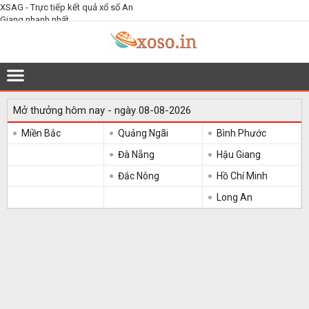
XSAG - Trực tiếp kết quả xổ số An
Giang nhanh nhất
Mở thưởng hôm nay - ngày 08-08-2026
Miền Bắc
Quảng Ngãi
Bình Phước
Đà Nẵng
Hậu Giang
Đắc Nông
Hồ Chí Minh
Long An