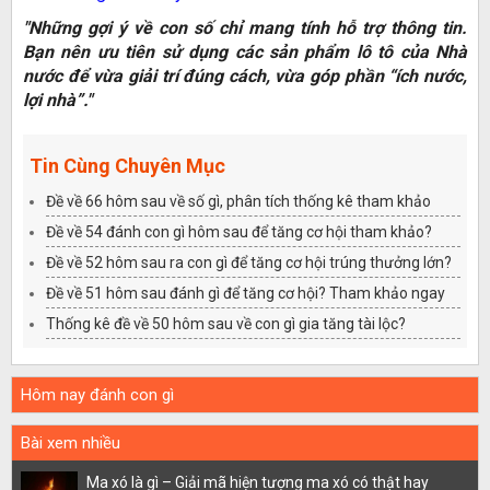
"Những gợi ý về con số chỉ mang tính hỗ trợ thông tin.
Bạn nên ưu tiên sử dụng các sản phẩm lô tô của Nhà
nước để vừa giải trí đúng cách, vừa góp phần “ích nước,
lợi nhà”."
Tin Cùng Chuyên Mục
Đề về 66 hôm sau về số gì, phân tích thống kê tham khảo
Đề về 54 đánh con gì hôm sau để tăng cơ hội tham khảo?
Đề về 52 hôm sau ra con gì để tăng cơ hội trúng thưởng lớn?
Đề về 51 hôm sau đánh gì để tăng cơ hội? Tham khảo ngay
Thống kê đề về 50 hôm sau về con gì gia tăng tài lộc?
Hôm nay đánh con gì
Bài xem nhiều
Ma xó là gì – Giải mã hiện tượng ma xó có thật hay