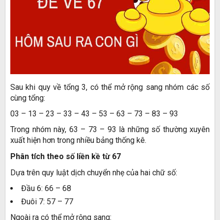
Sau khi quy về tổng 3, có thể mở rộng sang nhóm các số
cùng tổng:
03 – 13 – 23 – 33 – 43 – 53 – 63 – 73 – 83 – 93
Trong nhóm này, 63 – 73 – 93 là những số thường xuyên
xuất hiện hơn trong nhiều bảng thống kê.
Phân tích theo số liền kề từ 67
Dựa trên quy luật dịch chuyển nhẹ của hai chữ số:
Đầu 6: 66 – 68
Đuôi 7: 57 – 77
Ngoài ra có thể mở rộng sang: