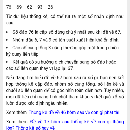
76 – 69 – 62 – 93 – 26
Từ dữ liệu thống kê, có thể rút ra một số nhận định như
sau:
Số đảo 76 là cặp số đáng chú ý nhất sau khi đề về 67.
Nhóm đầu 6, 7 và 9 có tần suất xuất hiện khá ổn định.
Các số cùng tổng 3 cũng thường góp mặt trong nhiều
kỳ quay liên tiếp.
Kết quả có xu hướng dịch chuyển sang số đảo hoặc
các số liên quan thay vì lặp lại 67.
Nếu đang tìm hiểu đề về 67 hôm sau ra số gì, bạn nên kết
hợp thống kê cặp đảo, nhóm số cùng tổng, số liền kề và
chuỗi số liên quan để có góc nhìn toàn diện hơn. Tuy nhiên,
mọi dữ liệu chỉ mang tính chất tham khảo vì kết quả xổ số
luôn được xác định ngẫu nhiên.
Xem thêm:
Thống kê đề về 46 hôm sau về con gì phát tài
Xem thêm:
Đề về 17 hôm sau thống kê về con gì thắng
lớn? Thống kê số hay về