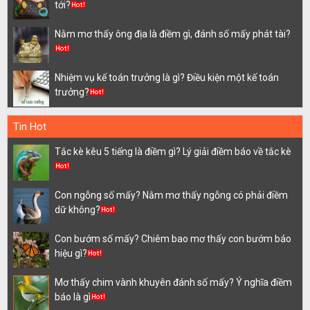
tới?
Nằm mơ thấy ông địa là điềm gì, đánh số mấy phát tài?
Nhiệm vụ kế toán trưởng là gì? Điều kiện một kế toán
trưởng?
Tin Hot
Tắc kè kêu 5 tiếng là điềm gì? Lý giải điềm báo về tắc kè
Con ngỗng số mấy? Nằm mơ thấy ngỗng có phải điềm
dữ không?
Con bướm số mấy? Chiêm bao mơ thấy con bướm báo
hiệu gì?
Mơ thấy chim vành khuyên đánh số mấy? Ý nghĩa điềm
báo là gì