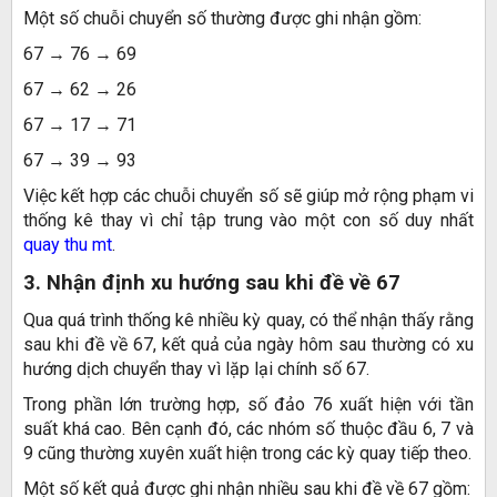
Một số chuỗi chuyển số thường được ghi nhận gồm:
67 → 76 → 69
67 → 62 → 26
67 → 17 → 71
67 → 39 → 93
Việc kết hợp các chuỗi chuyển số sẽ giúp mở rộng phạm vi
thống kê thay vì chỉ tập trung vào một con số duy nhất
quay thu mt
.
3. Nhận định xu hướng sau khi đề về 67
Qua quá trình thống kê nhiều kỳ quay, có thể nhận thấy rằng
sau khi đề về 67, kết quả của ngày hôm sau thường có xu
hướng dịch chuyển thay vì lặp lại chính số 67.
Trong phần lớn trường hợp, số đảo 76 xuất hiện với tần
suất khá cao. Bên cạnh đó, các nhóm số thuộc đầu 6, 7 và
9 cũng thường xuyên xuất hiện trong các kỳ quay tiếp theo.
Một số kết quả được ghi nhận nhiều sau khi đề về 67 gồm: