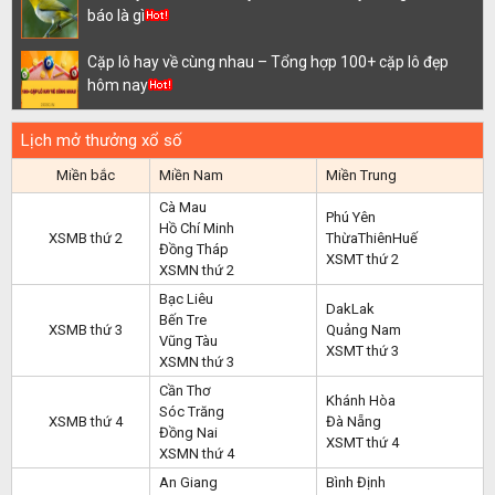
báo là gì
Cặp lô hay về cùng nhau – Tổng hợp 100+ cặp lô đẹp
hôm nay
Lịch mở thưởng xổ số
Miền bắc
Miền Nam
Miền Trung
Cà Mau
Phú Yên
Hồ Chí Minh
XSMB thứ 2
ThừaThiênHuế
Đồng Tháp
XSMT thứ 2
XSMN thứ 2
Bạc Liêu
DakLak
Bến Tre
XSMB thứ 3
Quảng Nam
Vũng Tàu
XSMT thứ 3
XSMN thứ 3
Cần Thơ
Khánh Hòa
Sóc Trăng
XSMB thứ 4
Đà Nẵng
Đồng Nai
XSMT thứ 4
XSMN thứ 4
An Giang
Bình Định