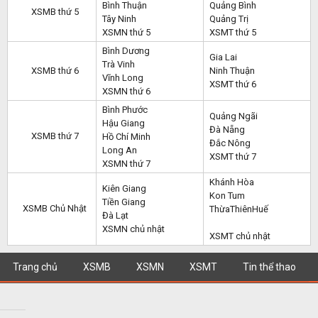
Bình Thuận
Quảng Bình
XSMB thứ 5
Tây Ninh
Quảng Trị
XSMN thứ 5
XSMT thứ 5
Bình Dương
Gia Lai
Trà Vinh
XSMB thứ 6
Ninh Thuận
Vĩnh Long
XSMT thứ 6
XSMN thứ 6
Bình Phước
Quảng Ngãi
Hậu Giang
Đà Nẵng
XSMB thứ 7
Hồ Chí Minh
Đắc Nông
Long An
XSMT thứ 7
XSMN thứ 7
Khánh Hòa
Kiên Giang
Kon Tum
Tiền Giang
XSMB Chủ Nhật
ThừaThiênHuế
Đà Lạt
XSMN chủ nhật
XSMT chủ nhật
Trang chủ
XSMB
XSMN
XSMT
Tin thể thao