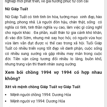
nghiệp mới phát triển, về già hưởng phúc từ con cái
Nữ Giáp Tuất
Nữ Giáp Tuất có tính tình ôn hòa, tướng mạo xinh đẹp, hào
phóng, phong nhã. Là người đôn hậu, chân thật, sống có
nghĩa có tình, tinh thần nghĩa vụ cao, làm việc gì cũng nghĩ
cho người khác . Đa phần, xuất thân từ gia cảnh khó khăn,
đi vào đời Sớm, nhưng mê say học hỏi, có người vừa học
vừa làm vẫn đạt được vị thế cao trong xã hội. Tuổi Giáp
Tuất có nhiều triển vọng tốt đẹp về danh phận, cuộc sống
có nhiều sung sướng và gặp nhiều may mắn trong cuộc
đời. Tiền vận cũng tương đối nhiều lo lắng, buồn khổ,
nhưng trung vận thì thanh nhàn sung sướng.
Xem bói chồng 1994 vợ 1994 có hợp nhau
không?
Xét về mệnh chồng Giáp Tuất vợ Giáp Tuất
Mệnh người chồng 1994: Dương Hỏa
Mệnh người vợ 1994: Dương Hỏa