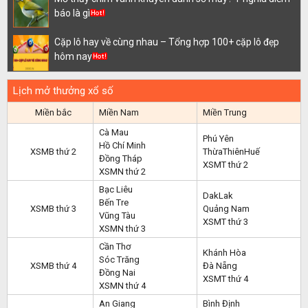
báo là gì
Cặp lô hay về cùng nhau – Tổng hợp 100+ cặp lô đẹp
hôm nay
Lịch mở thưởng xổ số
Miền bắc
Miền Nam
Miền Trung
Cà Mau
Phú Yên
Hồ Chí Minh
XSMB thứ 2
ThừaThiênHuế
Đồng Tháp
XSMT thứ 2
XSMN thứ 2
Bạc Liêu
DakLak
Bến Tre
XSMB thứ 3
Quảng Nam
Vũng Tàu
XSMT thứ 3
XSMN thứ 3
Cần Thơ
Khánh Hòa
Sóc Trăng
XSMB thứ 4
Đà Nẵng
Đồng Nai
XSMT thứ 4
XSMN thứ 4
An Giang
Bình Định