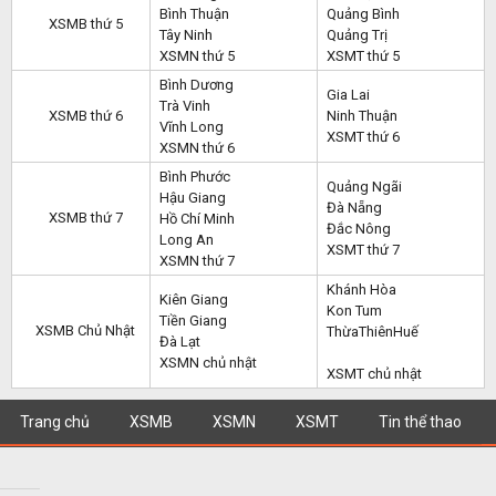
Bình Thuận
Quảng Bình
XSMB thứ 5
Tây Ninh
Quảng Trị
XSMN thứ 5
XSMT thứ 5
Bình Dương
Gia Lai
Trà Vinh
XSMB thứ 6
Ninh Thuận
Vĩnh Long
XSMT thứ 6
XSMN thứ 6
Bình Phước
Quảng Ngãi
Hậu Giang
Đà Nẵng
XSMB thứ 7
Hồ Chí Minh
Đắc Nông
Long An
XSMT thứ 7
XSMN thứ 7
Khánh Hòa
Kiên Giang
Kon Tum
Tiền Giang
XSMB Chủ Nhật
ThừaThiênHuế
Đà Lạt
XSMN chủ nhật
XSMT chủ nhật
Trang chủ
XSMB
XSMN
XSMT
Tin thể thao