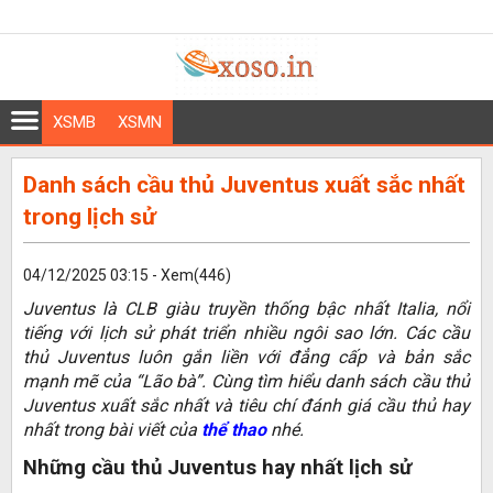
XSMB
XSMN
Danh sách cầu thủ Juventus xuất sắc nhất
trong lịch sử
04/12/2025 03:15 - Xem(446)
Juventus là CLB giàu truyền thống bậc nhất Italia, nổi
tiếng với lịch sử phát triển nhiều ngôi sao lớn. Các cầu
thủ Juventus luôn gắn liền với đẳng cấp và bản sắc
mạnh mẽ của “Lão bà”. Cùng tìm hiểu danh sách cầu thủ
Juventus xuất sắc nhất và tiêu chí đánh giá cầu thủ hay
nhất trong bài viết của
thể thao
nhé.
Những cầu thủ Juventus hay nhất lịch sử