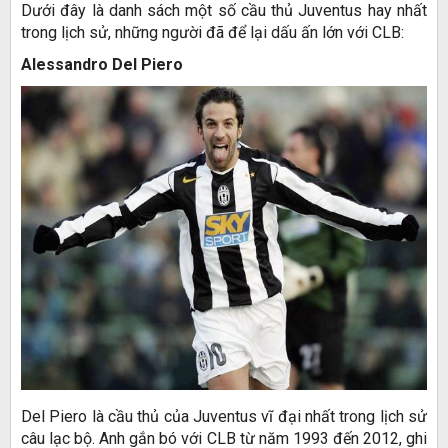
Dưới đây là danh sách một số cầu thủ Juventus hay nhất
trong lịch sử, những người đã để lại dấu ấn lớn với CLB:
Alessandro Del Piero
Del Piero là cầu thủ của Juventus vĩ đại nhất trong lịch sử
câu lạc bộ. Anh gắn bó với CLB từ năm 1993 đến 2012, ghi