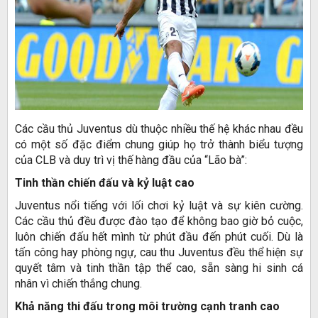
Các cầu thủ Juventus dù thuộc nhiều thế hệ khác nhau đều
có một số đặc điểm chung giúp họ trở thành biểu tượng
của CLB và duy trì vị thế hàng đầu của “Lão bà”:
Tinh thần chiến đấu và kỷ luật cao
Juventus nổi tiếng với lối chơi kỷ luật và sự kiên cường.
Các cầu thủ đều được đào tạo để không bao giờ bỏ cuộc,
luôn chiến đấu hết mình từ phút đầu đến phút cuối. Dù là
tấn công hay phòng ngự, cau thu Juventus đều thể hiện sự
quyết tâm và tinh thần tập thể cao, sẵn sàng hi sinh cá
nhân vì chiến thắng chung.
Khả năng thi đấu trong môi trường cạnh tranh cao