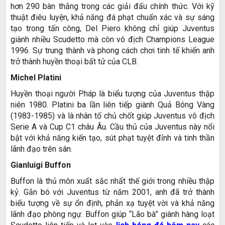
hơn 290 bàn thắng trong các giải đấu chính thức. Với kỹ
thuật điêu luyện, khả năng đá phạt chuẩn xác và sự sáng
tạo trong tấn công, Del Piero không chỉ giúp Juventus
giành nhiều Scudetto mà còn vô địch Champions League
1996. Sự trung thành và phong cách chơi tinh tế khiến anh
trở thành huyền thoại bất tử của CLB.
Michel Platini
Huyền thoại người Pháp là biểu tượng của Juventus thập
niên 1980. Platini ba lần liên tiếp giành Quả Bóng Vàng
(1983-1985) và là nhân tố chủ chốt giúp Juventus vô địch
Serie A và Cup C1 châu Âu. Cầu thủ của Juventus này nổi
bật với khả năng kiến tạo, sút phạt tuyệt đỉnh và tinh thần
lãnh đạo trên sân.
Gianluigi Buffon
Buffon là thủ môn xuất sắc nhất thế giới trong nhiều thập
kỷ. Gắn bó với Juventus từ năm 2001, anh đã trở thành
biểu tượng về sự ổn định, phản xạ tuyệt vời và khả năng
lãnh đạo phòng ngự. Buffon giúp “Lão bà” giành hàng loạt