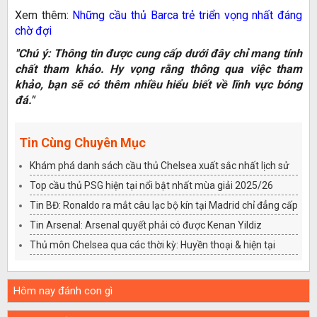
Xem thêm:
Những cầu thủ Barca trẻ triển vọng nhất đáng
chờ đợi
"Chú ý: Thông tin được cung cấp dưới đây chỉ mang tính
chất tham khảo. Hy vọng rằng thông qua việc tham
khảo, bạn sẽ có thêm nhiều hiểu biết về lĩnh vực bóng
đá."
Tin Cùng Chuyên Mục
Khám phá danh sách cầu thủ Chelsea xuất sắc nhất lịch sử
Top cầu thủ PSG hiện tại nổi bật nhất mùa giải 2025/26
Tin BĐ: Ronaldo ra mắt câu lạc bộ kín tại Madrid chỉ đẳng cấp
Tin Arsenal: Arsenal quyết phải có được Kenan Yildiz
Thủ môn Chelsea qua các thời kỳ: Huyền thoại & hiện tại
Hôm nay đánh con gì