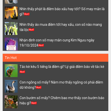
Nhìn thấy phật là điềm báo xấu hay tốt? Số may mắn là
gì?
Nhìn thấy áo mưa điềm tốt hay xấu, con số nào mang
tài lộc
Nhận định con số may mắn cung Kim Ngưu ngày
19/10/2024
Tin Hot
Tắc kè kêu 5 tiếng là điềm gì? Lý giải điềm báo về tắc kè
Con ngỗng số mấy? Nằm mơ thấy ngỗng có phải điềm
dữ không?
Con bướm số mấy? Chiêm bao mơ thấy con bướm báo
hiệu gì?