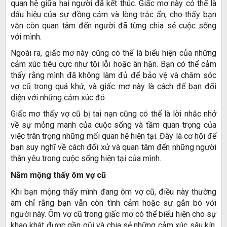
quan hệ giữa hai người đã kết thúc. Giấc mơ này có thể là
dấu hiệu của sự đồng cảm và lòng trắc ẩn, cho thấy bạn
vẫn còn quan tâm đến người đã từng chia sẻ cuộc sống
với mình.
Ngoài ra, giấc mơ này cũng có thể là biểu hiện của những
cảm xúc tiêu cực như tội lỗi hoặc ân hận. Bạn có thể cảm
thấy rằng mình đã không làm đủ để bảo vệ và chăm sóc
vợ cũ trong quá khứ, và giấc mơ này là cách để bạn đối
diện với những cảm xúc đó.
Giấc mơ thấy vợ cũ bị tai nạn cũng có thể là lời nhắc nhở
về sự mỏng manh của cuộc sống và tầm quan trọng của
việc trân trọng những mối quan hệ hiện tại. Đây là cơ hội để
bạn suy nghĩ về cách đối xử và quan tâm đến những người
thân yêu trong cuộc sống hiện tại của mình.
Nằm mộng thấy ôm vợ cũ
Khi bạn mộng thấy mình đang ôm vợ cũ, điều này thường
ám chỉ rằng bạn vẫn còn tình cảm hoặc sự gắn bó với
người này. Ôm vợ cũ trong giấc mơ có thể biểu hiện cho sự
khao khát được gần gũi và chia sẻ những cảm xúc sâu kín.