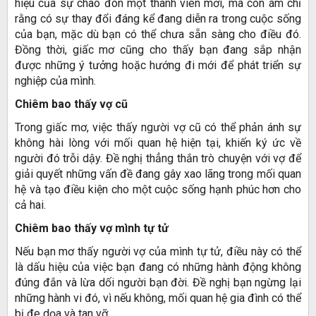
hiệu của sự chào đón một thành viên mới, mà còn ám chỉ
rằng có sự thay đổi đáng kể đang diễn ra trong cuộc sống
của bạn, mặc dù bạn có thể chưa sẵn sàng cho điều đó.
Đồng thời, giấc mơ cũng cho thấy bạn đang sắp nhận
được những ý tưởng hoặc hướng đi mới để phát triển sự
nghiệp của mình.
Chiêm bao thấy vợ cũ
Trong giấc mơ, việc thấy người vợ cũ có thể phản ánh sự
không hài lòng với mối quan hệ hiện tại, khiến ký ức về
người đó trỗi dậy. Đề nghị thẳng thắn trò chuyện với vợ để
giải quyết những vấn đề đang gây xao lãng trong mối quan
hệ và tạo điều kiện cho một cuộc sống hạnh phúc hơn cho
cả hai.
Chiêm bao thấy vợ mình tự tử
Nếu bạn mơ thấy người vợ của mình tự tử, điều này có thể
là dấu hiệu của việc bạn đang có những hành động không
đúng đắn và lừa dối người bạn đời. Đề nghị bạn ngừng lại
những hành vi đó, vì nếu không, mối quan hệ gia đình có thể
bị đe dọa và tan vỡ.