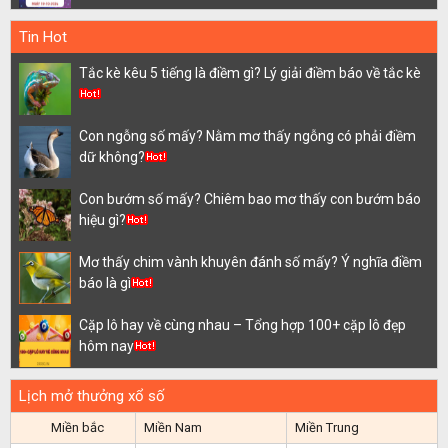
Tin Hot
Tắc kè kêu 5 tiếng là điềm gì? Lý giải điềm báo về tắc kè
Con ngỗng số mấy? Nằm mơ thấy ngỗng có phải điềm
dữ không?
Con bướm số mấy? Chiêm bao mơ thấy con bướm báo
hiệu gì?
Mơ thấy chim vành khuyên đánh số mấy? Ý nghĩa điềm
báo là gì
Cặp lô hay về cùng nhau – Tổng hợp 100+ cặp lô đẹp
hôm nay
Lịch mở thưởng xổ số
Miền bắc
Miền Nam
Miền Trung