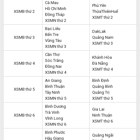
Cà Mau
Phú Yên
Hồ Chí Minh
XSMB thứ 2
ThừaThiênHuế
Đồng Tháp
XSMT thứ 2
XSMN thứ 2
Bạc Liêu
DakLak
Bến Tre
XSMB thứ 3
Quảng Nam
Vũng Tàu
XSMT thứ 3
XSMN thứ 3
Cần Thơ
Khánh Hòa
Sóc Trăng
XSMB thứ 4
Đà Nẵng
Đồng Nai
XSMT thứ 4
XSMN thứ 4
An Giang
Bình Định
Bình Thuận
Quảng Bình
XSMB thứ 5
Tây Ninh
Quảng Trị
XSMN thứ 5
XSMT thứ 5
Bình Dương
Gia Lai
Trà Vinh
XSMB thứ 6
Ninh Thuận
Vĩnh Long
XSMT thứ 6
XSMN thứ 6
Bình Phước
Quảng Ngãi
Hậu Giang