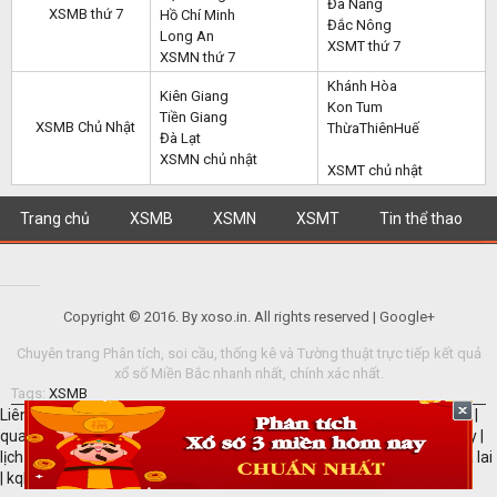
Đà Nẵng
XSMB thứ 7
Hồ Chí Minh
Đắc Nông
Long An
XSMT thứ 7
XSMN thứ 7
Khánh Hòa
Kiên Giang
Kon Tum
Tiền Giang
XSMB Chủ Nhật
ThừaThiênHuế
Đà Lạt
XSMN chủ nhật
XSMT chủ nhật
Trang chủ
XSMB
XSMN
XSMT
Tin thể thao
Copyright © 2016. By xoso.in. All rights reserved | Google+
Chuyên trang Phân tích, soi cầu, thống kê và Tường thuật trực tiếp kết quả
xổ số Miền Bắc nhanh nhất, chính xác nhất.
Tags:
XSMB
Liên kết hữu ích: Xem
SXMB
hôm nay |
Xổ số miền bắc
|
quay thu mn
|
quay thu mn
|
dự đoán xổ số miền nam
|
lịch thi đấu bóng đá hôm nay
|
lịch thi đấu ngoại hạng anh
|
Dự đoán xổ số Ninh Thuận
|
quay thử gia lai
|
kqbd Na Uy
|
dự đoán xsmb
|
thống kê 100 ngày