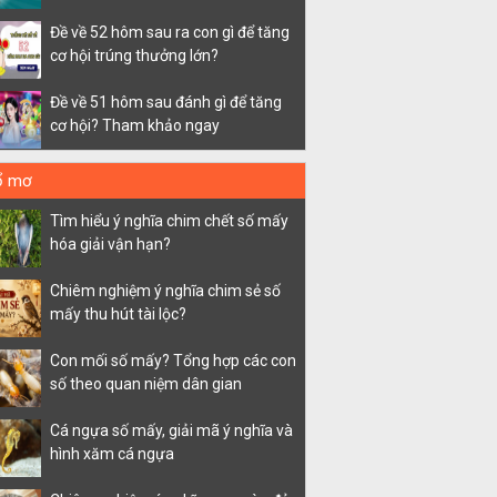
Đề về 52 hôm sau ra con gì để tăng
cơ hội trúng thưởng lớn?
Đề về 51 hôm sau đánh gì để tăng
cơ hội? Tham khảo ngay
ổ mơ
Tìm hiểu ý nghĩa chim chết số mấy
hóa giải vận hạn?
Chiêm nghiệm ý nghĩa chim sẻ số
mấy thu hút tài lộc?
Con mối số mấy? Tổng hợp các con
số theo quan niệm dân gian
Cá ngựa số mấy, giải mã ý nghĩa và
hình xăm cá ngựa