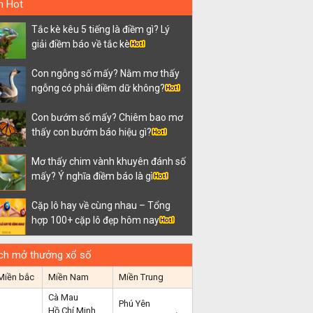
n Hot
Tắc kè kêu 5 tiếng là điềm gì? Lý
giải điềm báo về tắc kè
Con ngỗng số mấy? Nằm mơ thấy
ngỗng có phải điềm dữ không?
Con bướm số mấy? Chiêm bao mơ
thấy con bướm báo hiệu gì?
Mơ thấy chim vành khuyên đánh số
mấy? Ý nghĩa điềm báo là gì
Cặp lô hay về cùng nhau – Tổng
hợp 100+ cặp lô đẹp hôm nay
ch mở thưởng xổ số
Miền bắc
Miền Nam
Miền Trung
Cà Mau
Phú Yên
Hồ Chí Minh