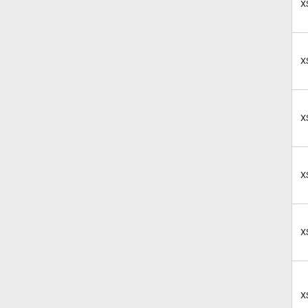
X
X
X
X
X
X