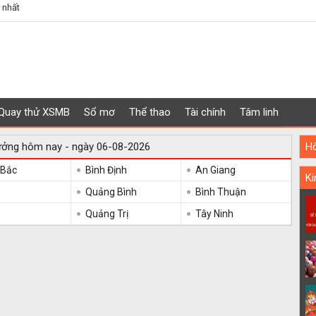
 nhất
Quay thử XSMB
Sổ mơ
Thể thao
Tài chính
Tâm linh
ởng hôm nay - ngày 06-08-2026
Hô
 Bắc
Bình Định
An Giang
Ki
Quảng Bình
Bình Thuận
Quảng Trị
Tây Ninh