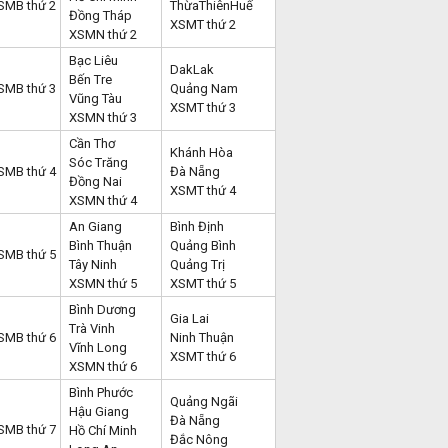
SMB thứ 2
ThừaThiênHuế
Đồng Tháp
XSMT thứ 2
XSMN thứ 2
Bạc Liêu
DakLak
Bến Tre
SMB thứ 3
Quảng Nam
Vũng Tàu
XSMT thứ 3
XSMN thứ 3
Cần Thơ
Khánh Hòa
Sóc Trăng
SMB thứ 4
Đà Nẵng
Đồng Nai
XSMT thứ 4
XSMN thứ 4
An Giang
Bình Định
Bình Thuận
Quảng Bình
SMB thứ 5
Tây Ninh
Quảng Trị
XSMN thứ 5
XSMT thứ 5
Bình Dương
Gia Lai
Trà Vinh
SMB thứ 6
Ninh Thuận
Vĩnh Long
XSMT thứ 6
XSMN thứ 6
Bình Phước
Quảng Ngãi
Hậu Giang
Đà Nẵng
SMB thứ 7
Hồ Chí Minh
Đắc Nông