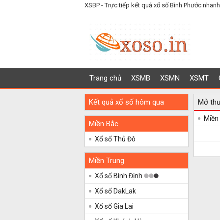
XSBP - Trực tiếp kết quả xổ số Bình Phước nhanh
Trang chủ
XSMB
XSMN
XSMT
Kết quả xổ số hôm qua
Mở thư
Miền
Miền Bắc
Xổ số Thủ Đô
Miền Trung
Xổ số Bình Định
Xổ số DakLak
Xổ số Gia Lai