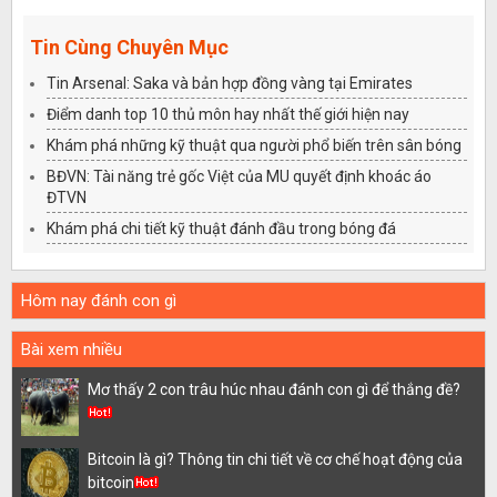
Tin Cùng Chuyên Mục
Tin Arsenal: Saka và bản hợp đồng vàng tại Emirates
Điểm danh top 10 thủ môn hay nhất thế giới hiện nay
Khám phá những kỹ thuật qua người phổ biến trên sân bóng
BĐVN: Tài năng trẻ gốc Việt của MU quyết định khoác áo
ĐTVN
Khám phá chi tiết kỹ thuật đánh đầu trong bóng đá
Hôm nay đánh con gì
Bài xem nhiều
Mơ thấy 2 con trâu húc nhau đánh con gì để thắng đề?
Bitcoin là gì? Thông tin chi tiết về cơ chế hoạt động của
bitcoin