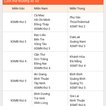
Lịch mở thưởng xổ số
Miền bắc
Miền Nam
Miền Trung
Cà Mau
Phú Yên
Hồ Chí Minh
XSMB thứ 2
ThừaThiênHuế
Đồng Tháp
XSMT thứ 2
XSMN thứ 2
Bạc Liêu
DakLak
Bến Tre
XSMB thứ 3
Quảng Nam
Vũng Tàu
XSMT thứ 3
XSMN thứ 3
Cần Thơ
Khánh Hòa
Sóc Trăng
XSMB thứ 4
Đà Nẵng
Đồng Nai
XSMT thứ 4
XSMN thứ 4
An Giang
Bình Định
Bình Thuận
Quảng Bình
XSMB thứ 5
Tây Ninh
Quảng Trị
XSMN thứ 5
XSMT thứ 5
Bình Dương
Gia Lai
Trà Vinh
XSMB thứ 6
Ninh Thuận
Vĩnh Long
XSMT thứ 6