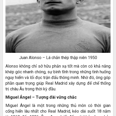
Juan Alonso – Lá chắn thép thập niên 1950
Alonso không chỉ sở hữu phản xạ tốt mà còn có khả năng
khép góc nhanh chóng, sự bình tĩnh trong những tình huống
nguy hiểm và lối đọc trận đấu thông minh. Nhờ đó, ông góp
phần quan trọng giúp Real Madrid xây dựng đế chế thống
trị châu Âu trong thời kỳ đầu.
Miguel Ángel – Tượng đài vững chắc
Miguel Ángel là một trong những thủ môn có thời gian
cống hiến lâu nhất cho Real Madrid, kéo dài suốt 18 năm