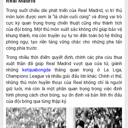
Real Madrid
Trong suốt chiều dài phát triển của Real Madrid, vị trí thủ
môn luôn được xem là “lá chắn cuối cùng” và đóng vai trò
cực kỳ quan trọng trong chiến thuật cũng như thành tích
của đội bóng. Một thủ môn xuất sắc không chỉ giúp bảo vệ
khung thành, mà còn truyền sự tự tin đến toàn bộ hệ thống
phòng ngự, tạo nền tảng vững chắc cho những pha tấn
công phía trước.
Trong nhiều thời điểm quyết định, chính các pha cứu thua
xuất thần đã giúp Real Madrid vượt qua cửa tử, giành
những
ketquabongda
thắng quan trọng ở La Liga,
Champions League và nhiều giải đấu lớn khác. Chính vì thế,
những thủ môn huyền thoại của Real không chỉ là người
giữ lưới, mà còn là một phần quan trọng trong việc định
hình phong cách chơi bóng, sự ổn định và bản lĩnh thi đấu
của đội bóng qua từng thập kỷ.