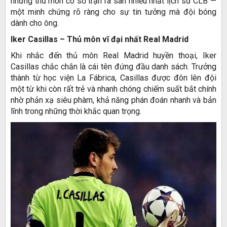
những thủ môn có số trận ra sân nhiều nhất lịch sử CLB —
một minh chứng rõ ràng cho sự tin tưởng mà đội bóng
dành cho ông.
Iker Casillas – Thủ môn vĩ đại nhất Real Madrid
Khi nhắc đến thủ môn Real Madrid huyền thoại, Iker
Casillas chắc chắn là cái tên đứng đầu danh sách. Trưởng
thành từ học viện La Fábrica, Casillas được đôn lên đội
một từ khi còn rất trẻ và nhanh chóng chiếm suất bắt chính
nhờ phản xạ siêu phàm, khả năng phán đoán nhanh và bản
lĩnh trong những thời khắc quan trọng.