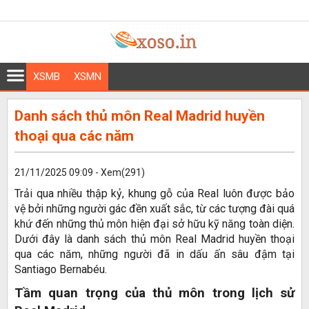
XSMB
XSMN
Danh sách thủ môn Real Madrid huyền
thoại qua các năm
21/11/2025 09:09 - Xem(291)
Trải qua nhiều thập kỷ, khung gỗ của Real luôn được bảo
vệ bởi những người gác đền xuất sắc, từ các tượng đài quá
khứ đến những thủ môn hiện đại sở hữu kỹ năng toàn diện.
Dưới đây là danh sách thủ môn Real Madrid huyền thoại
qua các năm, những người đã in dấu ấn sâu đậm tại
Santiago Bernabéu.
Tầm quan trọng của thủ môn trong lịch sử