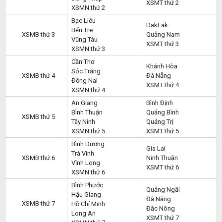
XSMT thứ 2
XSMN thứ 2
Bạc Liêu
DakLak
Bến Tre
XSMB thứ 3
Quảng Nam
Vũng Tàu
XSMT thứ 3
XSMN thứ 3
Cần Thơ
Khánh Hòa
Sóc Trăng
XSMB thứ 4
Đà Nẵng
Đồng Nai
XSMT thứ 4
XSMN thứ 4
An Giang
Bình Định
Bình Thuận
Quảng Bình
XSMB thứ 5
Tây Ninh
Quảng Trị
XSMN thứ 5
XSMT thứ 5
Bình Dương
Gia Lai
Trà Vinh
XSMB thứ 6
Ninh Thuận
Vĩnh Long
XSMT thứ 6
XSMN thứ 6
Bình Phước
Quảng Ngãi
Hậu Giang
Đà Nẵng
XSMB thứ 7
Hồ Chí Minh
Đắc Nông
Long An
XSMT thứ 7