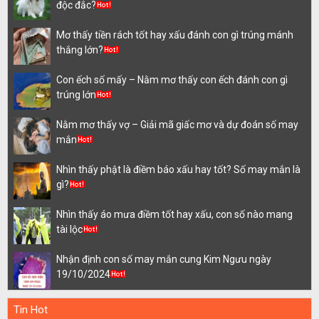
độc đắc?
Mơ thấy tiền rách tốt hay xấu đánh con gì trúng mánh
thắng lớn?
Con ếch số mấy – Nằm mơ thấy con ếch đánh con gì
trúng lớn
Nằm mơ thấy vợ – Giải mã giấc mơ và dự đoán số may
mắn
Nhìn thấy phật là điềm báo xấu hay tốt? Số may mắn là
gì?
Nhìn thấy áo mưa điềm tốt hay xấu, con số nào mang
tài lộc
Nhận định con số may mắn cung Kim Ngưu ngày
19/10/2024
Tin Hot