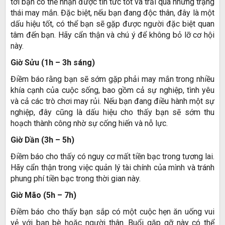
tới bạn có thể nhận được tin tức tốt và trải qua những trạng
thái may mắn. Đặc biệt, nếu bạn đang độc thân, đây là một
dấu hiệu tốt, có thể bạn sẽ gặp được người đặc biệt quan
tâm đến bạn. Hãy cẩn thận và chú ý để không bỏ lỡ cơ hội
này.
Giờ Sửu (1h – 3h sáng)
Điềm báo rằng bạn sẽ sớm gặp phải may mắn trong nhiều
khía cạnh của cuộc sống, bao gồm cả sự nghiệp, tình yêu
và cả các trò chơi may rủi. Nếu bạn đang điều hành một sự
nghiệp, đây cũng là dấu hiệu cho thấy bạn sẽ sớm thu
hoạch thành công nhờ sự cống hiến và nỗ lực.
Giờ Dần (3h – 5h)
Điềm báo cho thấy có nguy cơ mất tiền bạc trong tương lai.
Hãy cẩn thận trong việc quản lý tài chính của mình và tránh
phung phí tiền bạc trong thời gian này.
Giờ Mão (5h – 7h)
Điềm báo cho thấy bạn sắp có một cuộc hẹn ăn uống vui
vẻ với bạn bè hoặc người thân. Buổi gặp gỡ này có thể