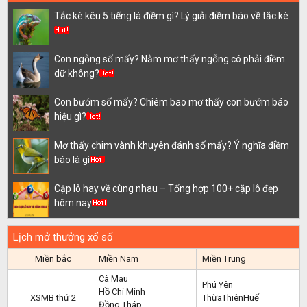
Tắc kè kêu 5 tiếng là điềm gì? Lý giải điềm báo về tắc kè
Con ngỗng số mấy? Nằm mơ thấy ngỗng có phải điềm
dữ không?
Con bướm số mấy? Chiêm bao mơ thấy con bướm báo
hiệu gì?
Mơ thấy chim vành khuyên đánh số mấy? Ý nghĩa điềm
báo là gì
Cặp lô hay về cùng nhau – Tổng hợp 100+ cặp lô đẹp
hôm nay
Lịch mở thưởng xổ số
Miền bắc
Miền Nam
Miền Trung
Cà Mau
Phú Yên
Hồ Chí Minh
XSMB thứ 2
ThừaThiênHuế
Đồng Tháp