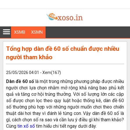
XSMB
XSMN
Tổng hợp dàn đề 60 số chuẩn được nhiều
người tham khảo
25/05/2026 04:01 - Xem(167)
Dàn đề 60 số
là một trong những phương pháp được nhiều
người chơi lựa chọn nhằm mở rộng khả năng bao phủ kết
quả và tăng cơ hội trúng thưởng. Với số lượng lớn các cặp
số được chọn lọc theo quy luật hoặc thống kê, dàn đề 60
số thường phù hợp với những người muốn chơi theo chiến
thuật dài hơi thay vì đánh lẻ từng con. Vậy dàn đề 60 số là
gì, cách chọn số ra sao và cần lưu ý điều gì khi tham khảo?
Cùng
tin xổ số
tìm hiểu chi tiết ngay dưới đây.