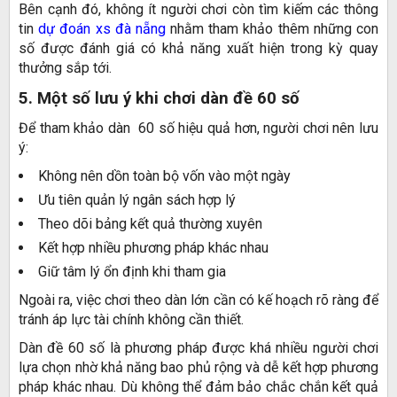
Bên cạnh đó, không ít người chơi còn tìm kiếm các thông
tin
dự đoán xs đà nẵng
nhằm tham khảo thêm những con
số được đánh giá có khả năng xuất hiện trong kỳ quay
thưởng sắp tới.
5. Một số lưu ý khi chơi dàn đề 60 số
Để tham khảo dàn 60 số hiệu quả hơn, người chơi nên lưu
ý:
Không nên dồn toàn bộ vốn vào một ngày
Ưu tiên quản lý ngân sách hợp lý
Theo dõi bảng kết quả thường xuyên
Kết hợp nhiều phương pháp khác nhau
Giữ tâm lý ổn định khi tham gia
Ngoài ra, việc chơi theo dàn lớn cần có kế hoạch rõ ràng để
tránh áp lực tài chính không cần thiết.
Dàn đề 60 số là phương pháp được khá nhiều người chơi
lựa chọn nhờ khả năng bao phủ rộng và dễ kết hợp phương
pháp khác nhau. Dù không thể đảm bảo chắc chắn kết quả