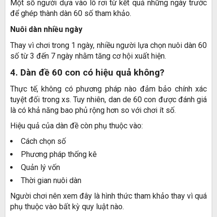
Một số người dựa vào lô rơi từ kết quả những ngày trước
để ghép thành dàn 60 số tham khảo.
Nuôi dàn nhiều ngày
Thay vì chơi trong 1 ngày, nhiều người lựa chọn nuôi dàn 60
số từ 3 đến 7 ngày nhằm tăng cơ hội xuất hiện.
4. Dàn đề 60 con có hiệu quả không?
Thực tế, không có phương pháp nào đảm bảo chính xác
tuyệt đối trong xs. Tuy nhiên, dan de 60 con được đánh giá
là có khả năng bao phủ rộng hơn so với chơi ít số.
Hiệu quả của dàn đề còn phụ thuộc vào:
Cách chọn số
Phương pháp thống kê
Quản lý vốn
Thời gian nuôi dàn
Người chơi nên xem đây là hình thức tham khảo thay vì quá
phụ thuộc vào bất kỳ quy luật nào.