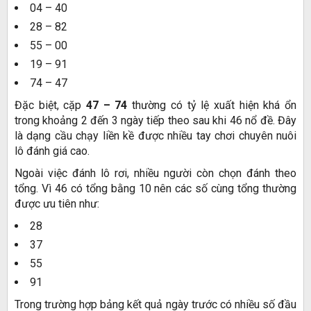
04 – 40
28 – 82
55 – 00
19 – 91
74 – 47
Đặc biệt, cặp
47 – 74
thường có tỷ lệ xuất hiện khá ổn
trong khoảng 2 đến 3 ngày tiếp theo sau khi 46 nổ đề. Đây
là dạng cầu chạy liền kề được nhiều tay chơi chuyên nuôi
lô đánh giá cao.
Ngoài việc đánh lô rơi, nhiều người còn chọn đánh theo
tổng. Vì 46 có tổng bằng 10 nên các số cùng tổng thường
được ưu tiên như:
28
37
55
91
Trong trường hợp bảng kết quả ngày trước có nhiều số đầu