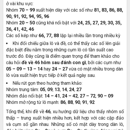
ở vài khu vực:
Nhóm
70 – 99
xuất hiện dày với các số như
81, 83, 86, 88,
90, 91, 92, 94, 95, 96
Nhóm
20 – 50
cũng khá nổi bật với
24, 25, 27, 29, 30, 35,
36, 41, 42, 46
Các số kép như
66, 77, 88
lặp lại nhiều lần trong nhiều kỳ
Khi đối chiếu giữa lô và đề, có thể thấy các số lên giải
đặc biệt đều nằm trong những cụm lô có tần suất cao
trước đó. Đây cũng là điểm quan trọng để tham khảo cho
câu hỏi
đề về 46 hôm sau đánh con gì
, bởi các cụm như
05 – 09 – 13 – 14
hay
24 – 27
vừa có mặt nhiều trong dàn
lô vừa xuất hiện trực tiếp ở kết quả ngày sau.
Nếu rút gọn theo hướng tham khảo:
Nhóm trung tâm:
05
,
09
,
13
,
14
,
24
,
27
Nhóm đảo nổi bật:
14 – 41
,
24 – 42
,
27 – 72
,
90 – 09
Nhóm mở rộng từ lô mạnh:
86
,
88
,
90
,
91
,
92
Tổng thể, khi đề về
46
, xu hướng dữ liệu cho thấy nhóm số
thấp – trung xuất hiện nhiều hơn, kết hợp với các cặp đảo
và cụm số gần nhau. Những số có mặt dày trong dàn lô,