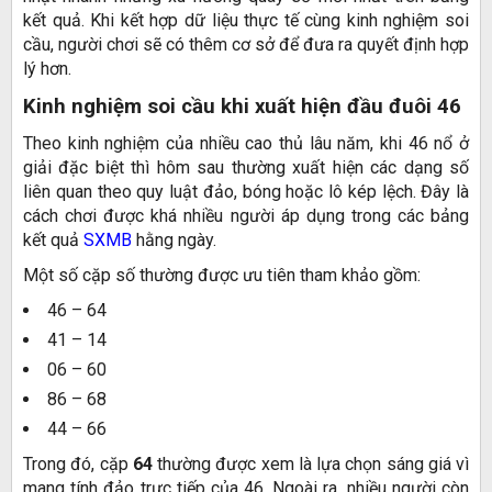
kết quả. Khi kết hợp dữ liệu thực tế cùng kinh nghiệm soi
cầu, người chơi sẽ có thêm cơ sở để đưa ra quyết định hợp
lý hơn.
Kinh nghiệm soi cầu khi xuất hiện đầu đuôi 46
Theo kinh nghiệm của nhiều cao thủ lâu năm, khi 46 nổ ở
giải đặc biệt thì hôm sau thường xuất hiện các dạng số
liên quan theo quy luật đảo, bóng hoặc lô kép lệch. Đây là
cách chơi được khá nhiều người áp dụng trong các bảng
kết quả
SXMB
hằng ngày.
Một số cặp số thường được ưu tiên tham khảo gồm:
46 – 64
41 – 14
06 – 60
86 – 68
44 – 66
Trong đó, cặp
64
thường được xem là lựa chọn sáng giá vì
mang tính đảo trực tiếp của 46. Ngoài ra, nhiều người còn