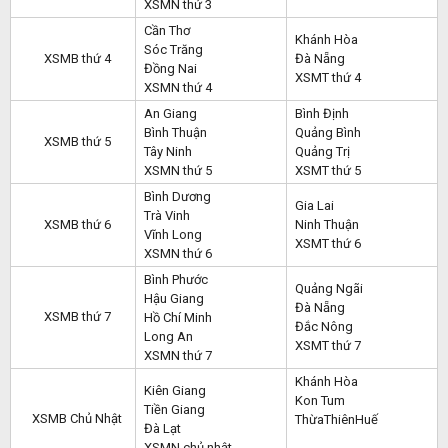
XSMN thứ 3
Cần Thơ
Khánh Hòa
Sóc Trăng
XSMB thứ 4
Đà Nẵng
Đồng Nai
XSMT thứ 4
XSMN thứ 4
An Giang
Bình Định
Bình Thuận
Quảng Bình
XSMB thứ 5
Tây Ninh
Quảng Trị
XSMN thứ 5
XSMT thứ 5
Bình Dương
Gia Lai
Trà Vinh
XSMB thứ 6
Ninh Thuận
Vĩnh Long
XSMT thứ 6
XSMN thứ 6
Bình Phước
Quảng Ngãi
Hậu Giang
Đà Nẵng
XSMB thứ 7
Hồ Chí Minh
Đắc Nông
Long An
XSMT thứ 7
XSMN thứ 7
Khánh Hòa
Kiên Giang
Kon Tum
Tiền Giang
XSMB Chủ Nhật
ThừaThiênHuế
Đà Lạt
XSMN chủ nhật