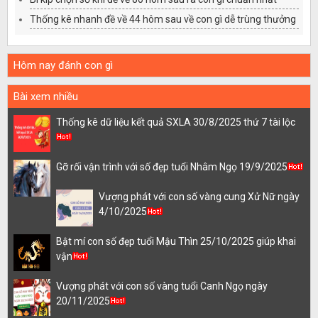
Thống kê nhanh đề về 44 hôm sau về con gì dễ trùng thưởng
Hôm nay đánh con gì
Bài xem nhiều
Thống kê dữ liệu kết quả SXLA 30/8/2025 thứ 7 tài lộc
Gỡ rối vận trình với số đẹp tuổi Nhâm Ngọ 19/9/2025
Vượng phát với con số vàng cung Xử Nữ ngày
4/10/2025
Bật mí con số đẹp tuổi Mậu Thìn 25/10/2025 giúp khai
vận
Vượng phát với con số vàng tuổi Canh Ngọ ngày
20/11/2025