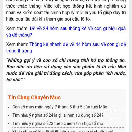
thức chắc thắng. Việc kết hợp thống kê, kinh nghiệm cá
nhân và kiểm soát tài chính hợp lý mới là yếu tố giúp duy trì
hiệu quả lâu dài khi tham gia soi cầu lô tô.
Xem thêm:
Đề về 24 hôm sau thống kê về con gì hiệu quả
và dễ thắng?
Xem thêm:
Thống kê nhanh đề về 44 hôm sau về con gì dễ
trùng thưởng
"Những gợi ý về con số chỉ mang tính hỗ trợ thông tin.
Bạn nên ưu tiên sử dụng các sản phẩm lô tô của Nhà
nước để vừa giải trí đúng cách, vừa góp phần “ích nước,
lợi nhà”."
Tin Cùng Chuyên Mục
Con số may mắn ngày 7 tháng 5 thứ 5 của tuổi Mão
Tìm hiểu ý nghĩa số 24 là gì, ai nên sử dụng số 24?
Tìm hiểu ý nghĩa số 23 theo chiêm tinh học sổ mơ
Bí kíp chọn số khi đề về 80 hôm sau ra con gì chuẩn nhất