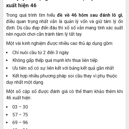
xuất hiện 46
Trong quá trình tìm hiểu
đề về 46 hôm sau đánh lô gì
,
điều quan trọng nhất vẫn là quản lý vốn và giữ tâm lý ổn
định. Dù cầu đẹp đến đâu thì xổ số vẫn mang tính xác suất
nên người chơi cần tránh tâm lý tất tay.
Một vài kinh nghiệm được nhiều cao thủ áp dụng gồm:
Chỉ nuôi cầu từ 2 đến 3 ngày
Không gấp thếp quá mạnh khi thua liên tiếp
Ưu tiên số có sự liên kết với bảng kết quả gần nhất
Kết hợp nhiều phương pháp soi cầu thay vì phụ thuộc
duy nhất một dạng
Một số cặp số được đánh giá có thể tham khảo thêm khi
46 xuất hiện:
03 – 30
57 – 75
69 – 96