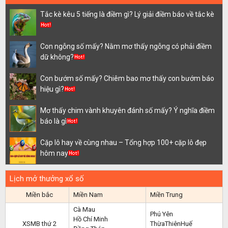
Tắc kè kêu 5 tiếng là điềm gì? Lý giải điềm báo về tắc kè
Con ngỗng số mấy? Nằm mơ thấy ngỗng có phải điềm
dữ không?
Con bướm số mấy? Chiêm bao mơ thấy con bướm báo
hiệu gì?
Mơ thấy chim vành khuyên đánh số mấy? Ý nghĩa điềm
báo là gì
Cặp lô hay về cùng nhau – Tổng hợp 100+ cặp lô đẹp
hôm nay
Lịch mở thưởng xổ số
Miền bắc
Miền Nam
Miền Trung
Cà Mau
Phú Yên
Hồ Chí Minh
XSMB thứ 2
ThừaThiênHuế