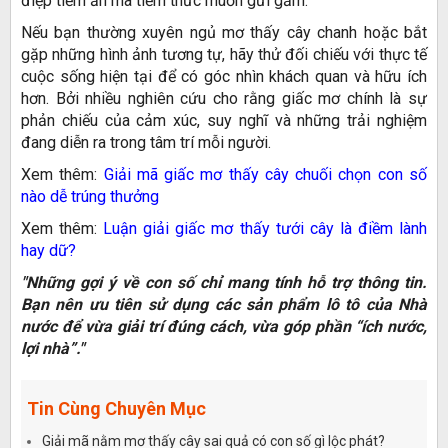
điệp tiềm ẩn mà tiềm thức muốn gửi gắm.
Nếu bạn thường xuyên ngủ mơ thấy cây chanh hoặc bắt
gặp những hình ảnh tương tự, hãy thử đối chiếu với thực tế
cuộc sống hiện tại để có góc nhìn khách quan và hữu ích
hơn. Bởi nhiều nghiên cứu cho rằng giấc mơ chính là sự
phản chiếu của cảm xúc, suy nghĩ và những trải nghiệm
đang diễn ra trong tâm trí mỗi người.
Xem thêm:
Giải mã giấc mơ thấy cây chuối chọn con số
nào dễ trúng thưởng
Xem thêm:
Luận giải giấc mơ thấy tưới cây là điềm lành
hay dữ?
"Những gợi ý về con số chỉ mang tính hỗ trợ thông tin.
Bạn nên ưu tiên sử dụng các sản phẩm lô tô của Nhà
nước để vừa giải trí đúng cách, vừa góp phần “ích nước,
lợi nhà”."
Tin Cùng Chuyên Mục
Giải mã nằm mơ thấy cây sai quả có con số gì lộc phát?