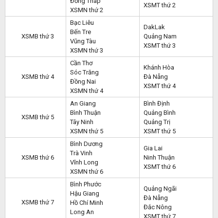
Đồng Tháp
XSMT thứ 2
XSMN thứ 2
Bạc Liêu
DakLak
Bến Tre
XSMB thứ 3
Quảng Nam
Vũng Tàu
XSMT thứ 3
XSMN thứ 3
Cần Thơ
Khánh Hòa
Sóc Trăng
XSMB thứ 4
Đà Nẵng
Đồng Nai
XSMT thứ 4
XSMN thứ 4
An Giang
Bình Định
Bình Thuận
Quảng Bình
XSMB thứ 5
Tây Ninh
Quảng Trị
XSMN thứ 5
XSMT thứ 5
Bình Dương
Gia Lai
Trà Vinh
XSMB thứ 6
Ninh Thuận
Vĩnh Long
XSMT thứ 6
XSMN thứ 6
Bình Phước
Quảng Ngãi
Hậu Giang
Đà Nẵng
XSMB thứ 7
Hồ Chí Minh
Đắc Nông
Long An
XSMT thứ 7