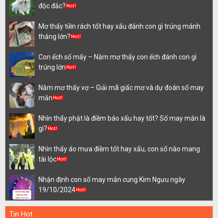
độc đắc?
Mơ thấy tiền rách tốt hay xấu đánh con gì trúng mánh
thắng lớn?
Con ếch số mấy – Nằm mơ thấy con ếch đánh con gì
trúng lớn
Nằm mơ thấy vợ – Giải mã giấc mơ và dự đoán số may
mắn
Nhìn thấy phật là điềm báo xấu hay tốt? Số may mắn là
gì?
Nhìn thấy áo mưa điềm tốt hay xấu, con số nào mang
tài lộc
Nhận định con số may mắn cung Kim Ngưu ngày
19/10/2024
Tin Hot