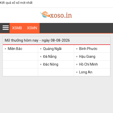
Kết quả xổ số mới nhất
XSMB
XSMN
Mở thưởng hôm nay - ngày 08-08-2026
Miền Bắc
Quảng Ngãi
Bình Phước
Đà Nẵng
Hậu Giang
Đắc Nông
Hồ Chí Minh
Long An