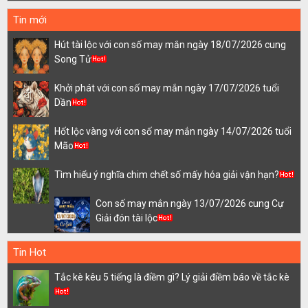
Tin mới
Hút tài lộc với con số may mắn ngày 18/07/2026 cung
Song Tử
Khởi phát với con số may mắn ngày 17/07/2026 tuổi
Dần
Hốt lộc vàng với con số may mắn ngày 14/07/2026 tuổi
Mão
Tìm hiểu ý nghĩa chim chết số mấy hóa giải vận hạn?
Con số may mắn ngày 13/07/2026 cung Cự
Giải đón tài lộc
Tin Hot
Tắc kè kêu 5 tiếng là điềm gì? Lý giải điềm báo về tắc kè