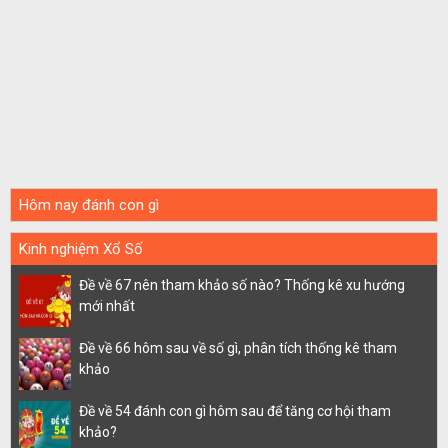
Hôm nay đánh con gì
Kinh nghiệm Xổ Số
Đề về 67 nên tham khảo số nào? Thống kê xu hướng
mới nhất
Đề về 66 hôm sau về số gì, phân tích thống kê tham
khảo
Đề về 54 đánh con gì hôm sau để tăng cơ hội tham
khảo?