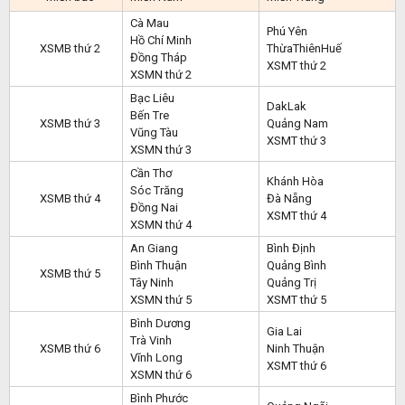
Cà Mau
Phú Yên
Hồ Chí Minh
XSMB thứ 2
ThừaThiênHuế
Đồng Tháp
XSMT thứ 2
XSMN thứ 2
Bạc Liêu
DakLak
Bến Tre
XSMB thứ 3
Quảng Nam
Vũng Tàu
XSMT thứ 3
XSMN thứ 3
Cần Thơ
Khánh Hòa
Sóc Trăng
XSMB thứ 4
Đà Nẵng
Đồng Nai
XSMT thứ 4
XSMN thứ 4
An Giang
Bình Định
Bình Thuận
Quảng Bình
XSMB thứ 5
Tây Ninh
Quảng Trị
XSMN thứ 5
XSMT thứ 5
Bình Dương
Gia Lai
Trà Vinh
XSMB thứ 6
Ninh Thuận
Vĩnh Long
XSMT thứ 6
XSMN thứ 6
Bình Phước