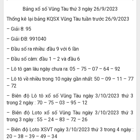
Bảng xổ số Vũng Tàu thứ 3 ngày 26/9/2023
Thống kê lại bảng KQSX Vũng Tàu tuần trước 26/9/2023
– Giải 8: 95
– Giải ĐB: 991040
– Đầu số ra nhiều: đầu 9 với 6 lần
– Đầu số câm: đầu 1 – 2 và đầu 6
– Lô tô gan lâu ngày chưa ra: 05 – 75 – 07 – 64 – 92
– Lô tô về nhiều trong 10 ngày gần nhất: 50 – 09 – 11 – 77
– 72
– Biên độ Lô tô xổ số Vũng Tàu ngày 3/10/2023 thứ 3
trong 2 ngày : 70 – 75 – 03 – 95 – 12
– Biên độ Loto xổ số Vũng Tàu ngày 3/10/2023 thứ 3
trong 3 ngày : 55 – 24 – 83 – 72 – 26
– Biên độ Loto XSVT ngày 3/10/2023 thứ 3 trong 4 ngày :
20 – 38 – 39 – 49 – 34