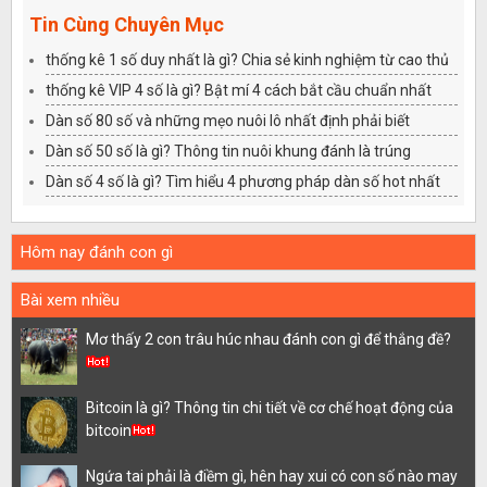
Tin Cùng Chuyên Mục
thống kê 1 số duy nhất là gì? Chia sẻ kinh nghiệm từ cao thủ
thống kê VIP 4 số là gì? Bật mí 4 cách bắt cầu chuẩn nhất
Dàn số 80 số và những mẹo nuôi lô nhất định phải biết
Dàn số 50 số là gì? Thông tin nuôi khung đánh là trúng
Dàn số 4 số là gì? Tìm hiểu 4 phương pháp dàn số hot nhất
Hôm nay đánh con gì
Bài xem nhiều
Mơ thấy 2 con trâu húc nhau đánh con gì để thắng đề?
Bitcoin là gì? Thông tin chi tiết về cơ chế hoạt động của
bitcoin
Ngứa tai phải là điềm gì, hên hay xui có con số nào may