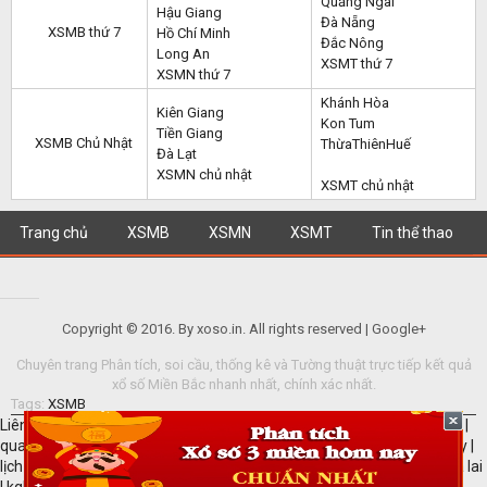
Quảng Ngãi
Hậu Giang
Đà Nẵng
XSMB thứ 7
Hồ Chí Minh
Đắc Nông
Long An
XSMT thứ 7
XSMN thứ 7
Khánh Hòa
Kiên Giang
Kon Tum
Tiền Giang
XSMB Chủ Nhật
ThừaThiênHuế
Đà Lạt
XSMN chủ nhật
XSMT chủ nhật
Trang chủ
XSMB
XSMN
XSMT
Tin thể thao
Copyright © 2016. By xoso.in. All rights reserved | Google+
Chuyên trang Phân tích, soi cầu, thống kê và Tường thuật trực tiếp kết quả
xổ số Miền Bắc nhanh nhất, chính xác nhất.
Tags:
XSMB
Liên kết hữu ích: Xem
SXMB
hôm nay |
Xổ số miền bắc
|
quay thu mn
|
quay thu mn
|
dự đoán xổ số miền nam
|
lịch thi đấu bóng đá hôm nay
|
lịch thi đấu ngoại hạng anh
|
Dự đoán xổ số Ninh Thuận
|
quay thử gia lai