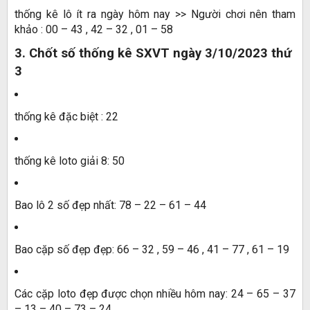
thống kê lô ít ra ngày hôm nay >> Người chơi nên tham
khảo : 00 – 43 , 42 – 32 , 01 – 58
3. Chốt số thống kê SXVT ngày 3/10/2023 thứ
3
thống kê đặc biệt : 22
thống kê loto giải 8: 50
Bao lô 2 số đẹp nhất: 78 – 22 – 61 – 44
Bao cặp số đẹp đẹp: 66 – 32 , 59 – 46 , 41 – 77 , 61 – 19
Các cặp loto đẹp được chọn nhiều hôm nay: 24 – 65 – 37
– 13 – 40 – 73 – 24