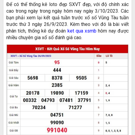
Để có thể thống kê loto đẹp SXVT đẹp, với độ chính xác
cao trong ngày trong ngày hôm nay ngày 3/10/2023. Các
bạn phải xem lại kết quả tuần trước xổ số Vũng Tàu tuần
trước thứ 3 ngày 26/9/2023. Kèm theo với đó là bài viết
phân tích, thống kê dự đoán
ket qua xsmb
hôm nay được
nhiều chuyên gia xổ số đánh giá cao.