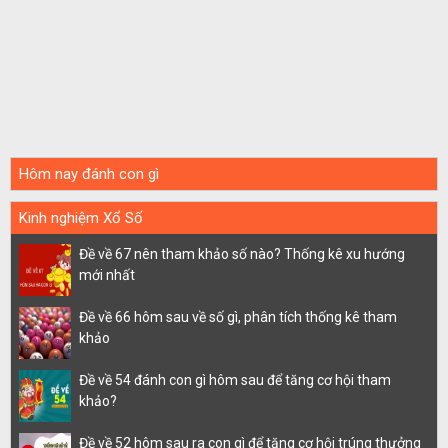
Hôm nay đánh con gì
Kinh nghiệm Xổ Số
Đề về 67 nên tham khảo số nào? Thống kê xu hướng
mới nhất
Đề về 66 hôm sau về số gì, phân tích thống kê tham
khảo
Đề về 54 đánh con gì hôm sau để tăng cơ hội tham
khảo?
Đề về 52 hôm sau ra con gì để tăng cơ hội trúng thưởng