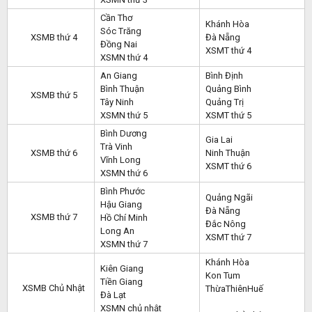
Cần Thơ
Khánh Hòa
Sóc Trăng
XSMB thứ 4
Đà Nẵng
Đồng Nai
XSMT thứ 4
XSMN thứ 4
An Giang
Bình Định
Bình Thuận
Quảng Bình
XSMB thứ 5
Tây Ninh
Quảng Trị
XSMN thứ 5
XSMT thứ 5
Bình Dương
Gia Lai
Trà Vinh
XSMB thứ 6
Ninh Thuận
Vĩnh Long
XSMT thứ 6
XSMN thứ 6
Bình Phước
Quảng Ngãi
Hậu Giang
Đà Nẵng
XSMB thứ 7
Hồ Chí Minh
Đắc Nông
Long An
XSMT thứ 7
XSMN thứ 7
Khánh Hòa
Kiên Giang
Kon Tum
Tiền Giang
XSMB Chủ Nhật
ThừaThiênHuế
Đà Lạt
XSMN chủ nhật