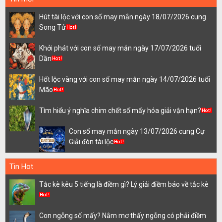
Hút tài lộc với con số may mắn ngày 18/07/2026 cung
Song Tử
Khởi phát với con số may mắn ngày 17/07/2026 tuổi
Dần
Hốt lộc vàng với con số may mắn ngày 14/07/2026 tuổi
Mão
Tìm hiểu ý nghĩa chim chết số mấy hóa giải vận hạn?
Con số may mắn ngày 13/07/2026 cung Cự
Giải đón tài lộc
Tin Hot
Tắc kè kêu 5 tiếng là điềm gì? Lý giải điềm báo về tắc kè
Con ngỗng số mấy? Nằm mơ thấy ngỗng có phải điềm