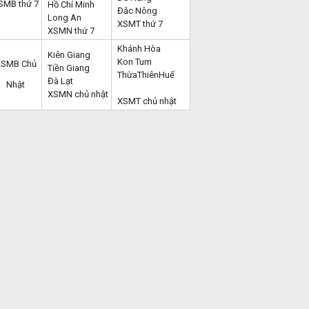
SMB thứ 7
Hồ Chí Minh
Đắc Nông
Long An
XSMT thứ 7
XSMN thứ 7
Khánh Hòa
Kiên Giang
Kon Tum
SMB Chủ
Tiền Giang
ThừaThiênHuế
Đà Lạt
Nhật
XSMN chủ nhật
XSMT chủ nhật