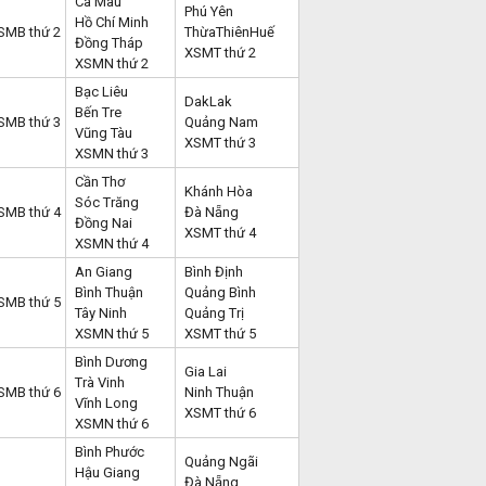
Cà Mau
Phú Yên
Hồ Chí Minh
SMB thứ 2
ThừaThiênHuế
Đồng Tháp
XSMT thứ 2
XSMN thứ 2
Bạc Liêu
DakLak
Bến Tre
SMB thứ 3
Quảng Nam
Vũng Tàu
XSMT thứ 3
XSMN thứ 3
Cần Thơ
Khánh Hòa
Sóc Trăng
SMB thứ 4
Đà Nẵng
Đồng Nai
XSMT thứ 4
XSMN thứ 4
An Giang
Bình Định
Bình Thuận
Quảng Bình
SMB thứ 5
Tây Ninh
Quảng Trị
XSMN thứ 5
XSMT thứ 5
Bình Dương
Gia Lai
Trà Vinh
SMB thứ 6
Ninh Thuận
Vĩnh Long
XSMT thứ 6
XSMN thứ 6
Bình Phước
Quảng Ngãi
Hậu Giang
Đà Nẵng