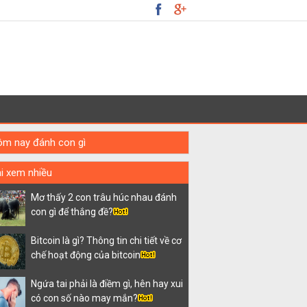
m nay đánh con gì
i xem nhiều
Mơ thấy 2 con trâu húc nhau đánh
con gì để thắng đề?
Bitcoin là gì? Thông tin chi tiết về cơ
chế hoạt động của bitcoin
Ngứa tai phải là điềm gì, hên hay xui
có con số nào may mắn?