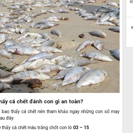
X
X
hấy cá chết đánh con gì an toàn?
 bao thấy cá chết nên tham khảo ngay những con số may
au đây:
 thấy cá chết màu trắng chốt con lô
03 – 15