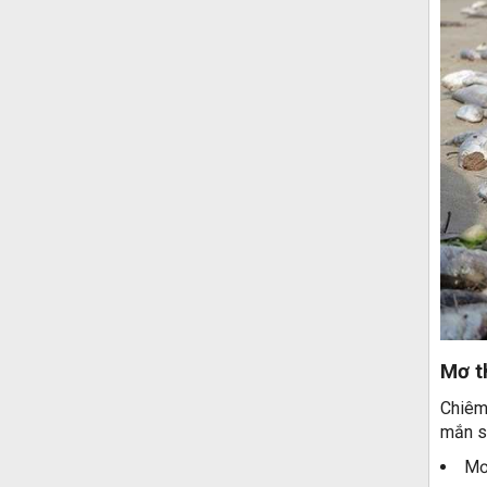
Mơ t
Chiêm
mắn s
Mơ