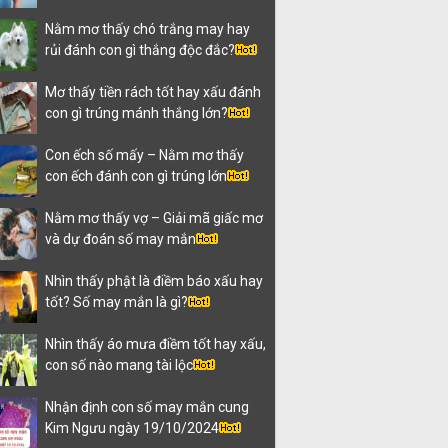
Nằm mơ thấy chó trắng may hay
rủi đánh con gì thắng độc đắc?
Mơ thấy tiền rách tốt hay xấu đánh
con gì trúng mánh thắng lớn?
Con ếch số mấy – Nằm mơ thấy
con ếch đánh con gì trúng lớn
Nằm mơ thấy vợ – Giải mã giấc mơ
và dự đoán số may mắn
Nhìn thấy phật là điềm báo xấu hay
tốt? Số may mắn là gì?
Nhìn thấy áo mưa điềm tốt hay xấu,
con số nào mang tài lộc
Nhận định con số may mắn cung
Kim Ngưu ngày 19/10/2024