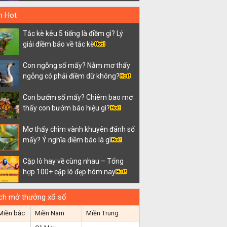
n Hot
Tắc kè kêu 5 tiếng là điềm gì? Lý
giải điềm báo về tắc kè
Con ngỗng số mấy? Nằm mơ thấy
ngỗng có phải điềm dữ không?
Con bướm số mấy? Chiêm bao mơ
thấy con bướm báo hiệu gì?
Mơ thấy chim vành khuyên đánh số
mấy? Ý nghĩa điềm báo là gì
Cặp lô hay về cùng nhau – Tổng
hợp 100+ cặp lô đẹp hôm nay
ch mở thưởng xổ số
Miền bắc
Miền Nam
Miền Trung