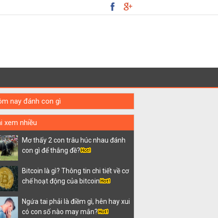
m nay đánh con gì
i xem nhiều
Mơ thấy 2 con trâu húc nhau đánh
con gì để thắng đề?
Bitcoin là gì? Thông tin chi tiết về cơ
chế hoạt động của bitcoin
Ngứa tai phải là điềm gì, hên hay xui
có con số nào may mắn?