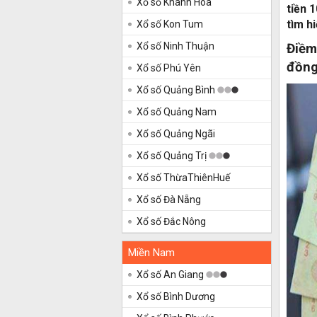
Xổ số Khánh Hòa
tiền 
tìm h
Xổ số Kon Tum
Xổ số Ninh Thuận
Điềm
đồn
Xổ số Phú Yên
Xổ số Quảng Bình
Xổ số Quảng Nam
Xổ số Quảng Ngãi
Xổ số Quảng Trị
Xổ số ThừaThiênHuế
Xổ số Đà Nẵng
Xổ số Đắc Nông
Miền Nam
Xổ số An Giang
Xổ số Bình Dương