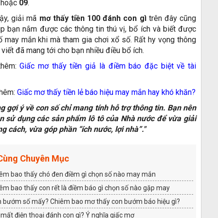
hoặc
09
.
ậy, giải mã
mơ thấy tiền 100 đánh con gì
trên đây cũng
úp bạn nắm được các thông tin thú vị, bổ ích và biết được
ố may mắn khi mà tham gia chơi xổ số. Rất hy vọng thông
i viết đã mang tới cho bạn nhiều điều bổ ích.
thêm:
Giấc mơ thấy tiền giả là điềm báo đặc biệt về tài
thêm:
Giấc mơ thấy tiền lẻ báo hiệu may mắn hay khó khăn?
g gợi ý về con số chỉ mang tính hỗ trợ thông tin. Bạn nên
ên sử dụng các sản phẩm lô tô của Nhà nước để vừa giải
ng cách, vừa góp phần “ích nước, lợi nhà”."
 Cùng Chuyên Mục
êm bao thấy chó đen điềm gì chọn số nào may mắn
êm bao thấy con rết là điềm báo gì chọn số nào gặp may
 bướm số mấy? Chiêm bao mơ thấy con bướm báo hiệu gì?
mất điện thoại đánh con gì? Ý nghĩa giấc mơ