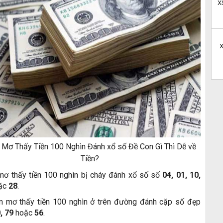
X
X
Mơ Thấy Tiền 100 Nghìn Đánh xổ số Đề Con Gì Thì Dễ về
Tiền?
ơ thấy tiền 100 nghìn bị cháy đánh xổ số số
04, 01, 10,
ặc
28
.
 mơ thấy tiền 100 nghìn ở trên đường đánh cặp số đẹp
, 79
hoặc
56
.