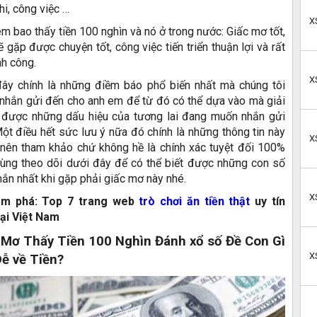
hi, công việc …
X
m bao thấy tiền 100 nghìn và nó ở trong nước: Giấc mơ tốt,
 gặp được chuyện tốt, công việc tiến triển thuận lợi và rất
nh công.
X
đây chính là những điềm báo phổ biến nhất mà chúng tôi
nhắn gửi đến cho anh em để từ đó có thể dựa vào mà giải
 được những dấu hiệu của tương lai đang muốn nhắn gửi
ột điều hết sức lưu ý nữa đó chính là những thông tin này
X
à nên tham khảo chứ không hề là chính xác tuyệt đối 100%
Cùng theo dõi dưới đây để có thể biết được những con số
ắn nhất khi gặp phải giấc mơ này nhé.
X
ám phá: Top 7 trang web
trò chơi ăn tiền thật
uy tín
tại Việt Nam
Mơ Thấy Tiền 100 Nghìn Đánh xổ số Đề Con Gì
X
Dễ về Tiền?