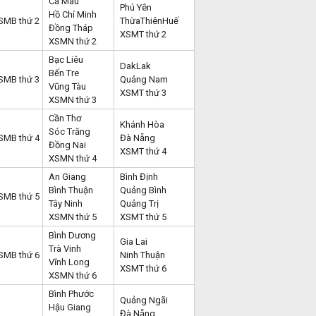
Cà Mau
Phú Yên
Hồ Chí Minh
SMB thứ 2
ThừaThiênHuế
Đồng Tháp
XSMT thứ 2
XSMN thứ 2
Bạc Liêu
DakLak
Bến Tre
SMB thứ 3
Quảng Nam
Vũng Tàu
XSMT thứ 3
XSMN thứ 3
Cần Thơ
Khánh Hòa
Sóc Trăng
SMB thứ 4
Đà Nẵng
Đồng Nai
XSMT thứ 4
XSMN thứ 4
An Giang
Bình Định
Bình Thuận
Quảng Bình
SMB thứ 5
Tây Ninh
Quảng Trị
XSMN thứ 5
XSMT thứ 5
Bình Dương
Gia Lai
Trà Vinh
SMB thứ 6
Ninh Thuận
Vĩnh Long
XSMT thứ 6
XSMN thứ 6
Bình Phước
Quảng Ngãi
Hậu Giang
Đà Nẵng