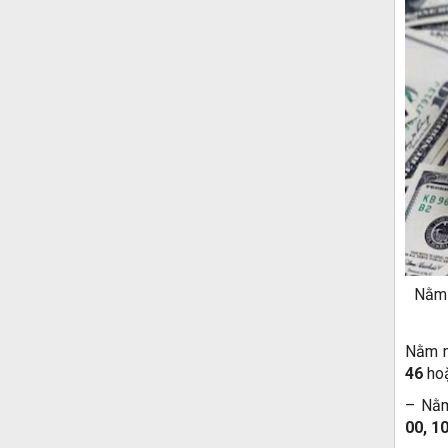
Nằm 
Nằm m
46
ho
– Nằm
00, 10