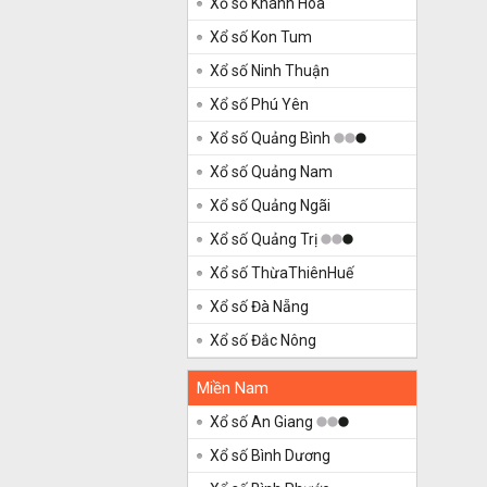
Xổ số Khánh Hòa
Xổ số Kon Tum
Xổ số Ninh Thuận
Xổ số Phú Yên
Xổ số Quảng Bình
Xổ số Quảng Nam
Xổ số Quảng Ngãi
Xổ số Quảng Trị
Xổ số ThừaThiênHuế
Xổ số Đà Nẵng
Xổ số Đắc Nông
Miền Nam
Xổ số An Giang
Xổ số Bình Dương