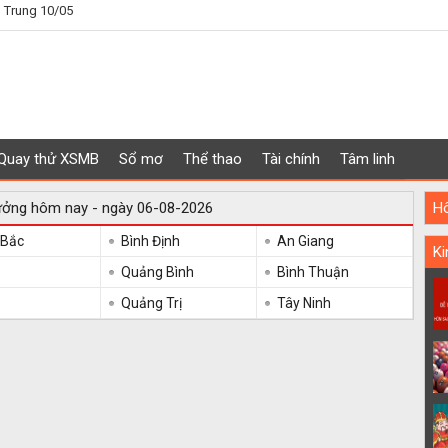
 Trung 10/05
Quay thử XSMB
Sổ mơ
Thể thao
Tài chính
Tâm linh
ởng hôm nay - ngày 06-08-2026
Hô
 Bắc
Bình Định
An Giang
Ki
Quảng Bình
Bình Thuận
Quảng Trị
Tây Ninh