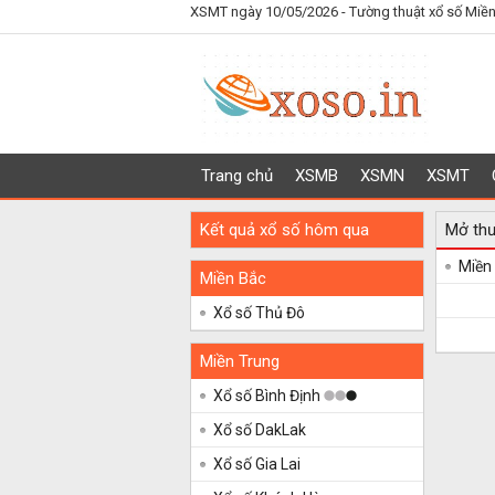
XSMT ngày 10/05/2026 - Tường thuật xổ số Miền
Trang chủ
XSMB
XSMN
XSMT
Kết quả xổ số hôm qua
Mở thư
Miền
Miền Bắc
Xổ số Thủ Đô
Miền Trung
Xổ số Bình Định
Xổ số DakLak
Xổ số Gia Lai