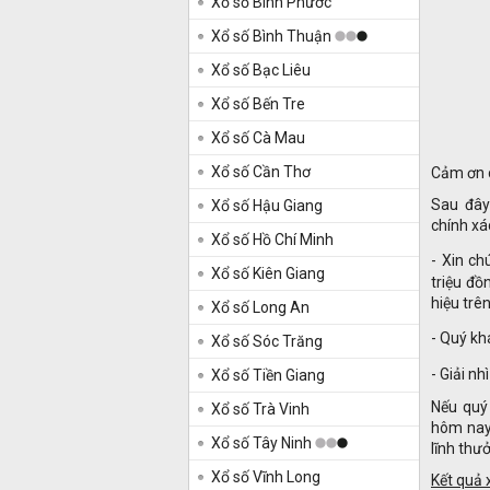
Xổ số Bình Phước
Xổ số Bình Thuận
Xổ số Bạc Liêu
Xổ số Bến Tre
Xổ số Cà Mau
Xổ số Cần Thơ
Cảm ơn c
Sau đây
Xổ số Hậu Giang
chính xá
Xổ số Hồ Chí Minh
- Xin c
Xổ số Kiên Giang
triệu đồ
hiệu trê
Xổ số Long An
- Quý kh
Xổ số Sóc Trăng
- Giải nh
Xổ số Tiền Giang
Nếu quý
Xổ số Trà Vinh
hôm nay 
Xổ số Tây Ninh
lĩnh thư
Xổ số Vĩnh Long
Kết quả 