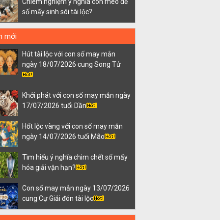
Chiêm nghiệm ý nghĩa con mèo đẻ
số mấy sinh sôi tài lộc?
n mới
Hút tài lộc với con số may mắn
ngày 18/07/2026 cung Song Tử
Khởi phát với con số may mắn ngày
17/07/2026 tuổi Dần
Hốt lộc vàng với con số may mắn
ngày 14/07/2026 tuổi Mão
Tìm hiểu ý nghĩa chim chết số mấy
hóa giải vận hạn?
Con số may mắn ngày 13/07/2026
cung Cự Giải đón tài lộc