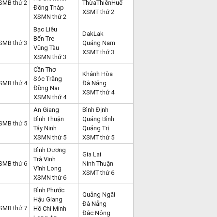
SMB thứ 2
ThừaThiênHuế
Đồng Tháp
XSMT thứ 2
XSMN thứ 2
Bạc Liêu
DakLak
Bến Tre
SMB thứ 3
Quảng Nam
Vũng Tàu
XSMT thứ 3
XSMN thứ 3
Cần Thơ
Khánh Hòa
Sóc Trăng
SMB thứ 4
Đà Nẵng
Đồng Nai
XSMT thứ 4
XSMN thứ 4
An Giang
Bình Định
Bình Thuận
Quảng Bình
SMB thứ 5
Tây Ninh
Quảng Trị
XSMN thứ 5
XSMT thứ 5
Bình Dương
Gia Lai
Trà Vinh
SMB thứ 6
Ninh Thuận
Vĩnh Long
XSMT thứ 6
XSMN thứ 6
Bình Phước
Quảng Ngãi
Hậu Giang
Đà Nẵng
SMB thứ 7
Hồ Chí Minh
Đắc Nông