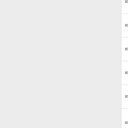
X
X
X
X
X
X