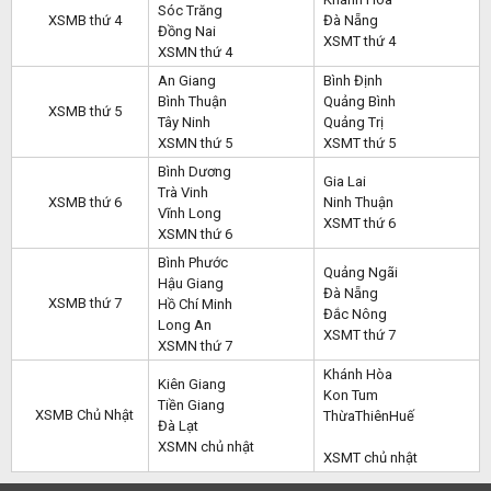
Sóc Trăng
XSMB thứ 4
Đà Nẵng
Đồng Nai
XSMT thứ 4
XSMN thứ 4
An Giang
Bình Định
Bình Thuận
Quảng Bình
XSMB thứ 5
Tây Ninh
Quảng Trị
XSMN thứ 5
XSMT thứ 5
Bình Dương
Gia Lai
Trà Vinh
XSMB thứ 6
Ninh Thuận
Vĩnh Long
XSMT thứ 6
XSMN thứ 6
Bình Phước
Quảng Ngãi
Hậu Giang
Đà Nẵng
XSMB thứ 7
Hồ Chí Minh
Đắc Nông
Long An
XSMT thứ 7
XSMN thứ 7
Khánh Hòa
Kiên Giang
Kon Tum
Tiền Giang
XSMB Chủ Nhật
ThừaThiênHuế
Đà Lạt
XSMN chủ nhật
XSMT chủ nhật