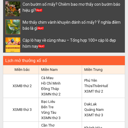
Con bướm số mấy? Chiêm bao mơ thấy con bướm báo
hiệu gì?
Mơ thấy chim vành khuyên đánh số mấy? Ý nghĩa điềm
báo là gì
Cặp lô hay về cùng nhau – Tổng hợp 100+ cặp lô đẹp
hôm nay
Lịch mở thưởng xổ số
Miền bắc
Miền Nam
Miền Trung
Cà Mau
Phú Yên
Hồ Chí Minh
XSMB thứ 2
ThừaThiênHuế
Đồng Tháp
XSMT thứ 2
XSMN thứ 2
Bạc Liêu
DakLak
Bến Tre
XSMB thứ 3
Quảng Nam
Vũng Tàu
XSMT thứ 3
XSMN thứ 3
Cần Thơ
Khánh Hòa