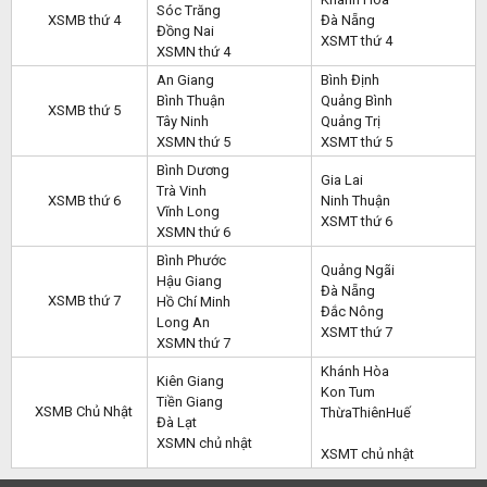
Sóc Trăng
XSMB thứ 4
Đà Nẵng
Đồng Nai
XSMT thứ 4
XSMN thứ 4
An Giang
Bình Định
Bình Thuận
Quảng Bình
XSMB thứ 5
Tây Ninh
Quảng Trị
XSMN thứ 5
XSMT thứ 5
Bình Dương
Gia Lai
Trà Vinh
XSMB thứ 6
Ninh Thuận
Vĩnh Long
XSMT thứ 6
XSMN thứ 6
Bình Phước
Quảng Ngãi
Hậu Giang
Đà Nẵng
XSMB thứ 7
Hồ Chí Minh
Đắc Nông
Long An
XSMT thứ 7
XSMN thứ 7
Khánh Hòa
Kiên Giang
Kon Tum
Tiền Giang
XSMB Chủ Nhật
ThừaThiênHuế
Đà Lạt
XSMN chủ nhật
XSMT chủ nhật