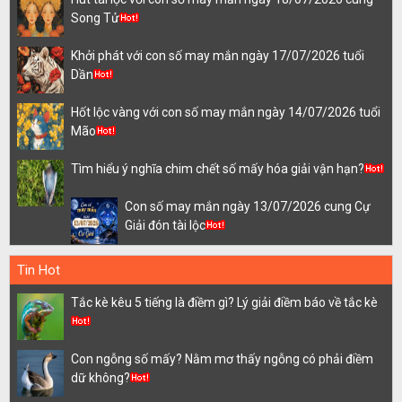
Song Tử
Khởi phát với con số may mắn ngày 17/07/2026 tuổi
Dần
Hốt lộc vàng với con số may mắn ngày 14/07/2026 tuổi
Mão
Tìm hiểu ý nghĩa chim chết số mấy hóa giải vận hạn?
Con số may mắn ngày 13/07/2026 cung Cự
Giải đón tài lộc
Tin Hot
Tắc kè kêu 5 tiếng là điềm gì? Lý giải điềm báo về tắc kè
Con ngỗng số mấy? Nằm mơ thấy ngỗng có phải điềm
dữ không?