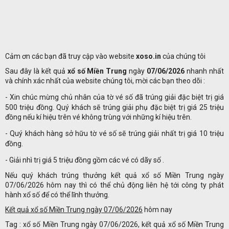
Cảm ơn các bạn đã truy cập vào website
xoso.in
của chúng tôi
Sau đây là kết quả
xổ số Miền Trung
ngày
07/06/2026
nhanh nhất
và chính xác nhất của website chúng tôi, mời các bạn theo dõi :
- Xin chúc mừng chủ nhân của tờ vé số
đã trúng giải đặc biệt trị giá
500 triệu đồng. Quý khách sẽ trúng giải phụ đặc biệt trị giá 25 triệu
đồng nếu kí hiệu trên vé không trùng với những kí hiệu trên.
- Quý khách hàng sở hữu tờ vé số
sẽ trúng giải nhất trị giá 10 triệu
đồng.
- Giải nhì trị giá 5 triệu đồng gồm các vé có dãy số
.
Nếu quý khách trúng thưởng kết quả xổ số Miền Trung ngày
07/06/2026 hôm nay thì có thể chủ động liên hệ tới công ty phát
hành xổ số để có thể lĩnh thưởng.
Kết quả xổ số Miền Trung ngày 07/06/2026
hôm nay
Tag : xổ số Miền Trung ngày 07/06/2026, kết quả xổ số Miền Trung