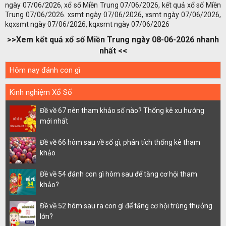
ngày 07/06/2026, xổ số Miền Trung 07/06/2026, kết quả xổ số Miền
Trung 07/06/2026. xsmt ngày 07/06/2026, xsmt ngày 07/06/2026,
kqxsmt ngày 07/06/2026, kqxsmt ngày 07/06/2026
>>Xem kết quả xổ số Miền Trung ngày 08-06-2026 nhanh
nhất <<
Hôm nay đánh con gì
Kinh nghiệm Xổ Số
Đề về 67 nên tham khảo số nào? Thống kê xu hướng
mới nhất
Đề về 66 hôm sau về số gì, phân tích thống kê tham
khảo
Đề về 54 đánh con gì hôm sau để tăng cơ hội tham
khảo?
Đề về 52 hôm sau ra con gì để tăng cơ hội trúng thưởng
lớn?