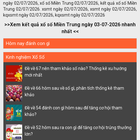
ngày 02/07/2026, xổ số Miền Trung 02/07/2026, kết quả xổ số Miền
Trung 02/07/2026. xsmt ngày 02/07/2026, xsmt ngày 02/07/2026,
kqxsmt ngày 02/07/2026, kqxsmt ngày 02/07/2026
>>Xem kết quả xổ số Miền Trung ngày 03-07-2026 nhanh
nhất <<
Hôm nay đánh con gì
Kinh nghiệm Xổ Số
Đề về 67 nên tham khảo số nào? Thống kê xu hướng
mới nhất
Đề về 66 hôm sau về số gì, phân tích thống kê tham
khảo
Đề về 54 đánh con gì hôm sau để tăng cơ hội tham
khảo?
Đề về 52 hôm sau ra con gì để tăng cơ hội trúng thưởng
lớn?