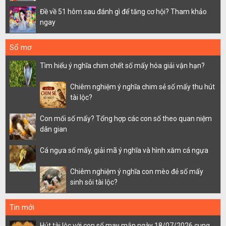
Đề về 51 hôm sau đánh gì để tăng cơ hội? Tham khảo
ngay
Sổ mơ
Tìm hiểu ý nghĩa chim chết số mấy hóa giải vận hạn?
Chiêm nghiệm ý nghĩa chim sẻ số mấy thu hút
tài lộc?
Con mối số mấy? Tổng hợp các con số theo quan niệm
dân gian
Cá ngựa số mấy, giải mã ý nghĩa và hình xăm cá ngựa
Chiêm nghiệm ý nghĩa con mèo đẻ số mấy
sinh sôi tài lộc?
Tin mới
Hút tài lộc với con số may mắn ngày 18/07/2026 cung