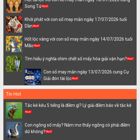
Song Tử
Khởi phát với con số may mắn ngày 17/07/2026 tuổi
Dần
Hốt lộc vàng với con số may mắn ngày 14/07/2026 tuổi
Mão
Tìm hiểu ý nghĩa chim chết số mấy hóa giải vận hạn?
Con số may mắn ngày 13/07/2026 cung Cự
Giải đón tài lộc
Tin Hot
Tắc kè kêu 5 tiếng là điềm gì? Lý giải điềm báo về tắc kè
Con ngỗng số mấy? Nằm mơ thấy ngỗng có phải điềm
dữ không?