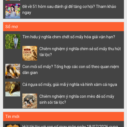
Đề về 51 hôm sau đánh gì để tăng cơ hội? Tham khảo
ngay
Sổ mơ
Tìm hiểu ý nghĩa chim chết số mấy hóa giải vận hạn?
Chiêm nghiệm ý nghĩa chim sẻ số mấy thu hút
tài lộc?
Con mối số mấy? Tổng hợp các con số theo quan niệm
dân gian
Cá ngựa số mấy, giải mã ý nghĩa và hình xăm cá ngựa
Chiêm nghiệm ý nghĩa con mèo đẻ số mấy
sinh sôi tài lộc?
Tin mới
Hút tài lộc với con số may mắn ngày 18/07/2026 cung