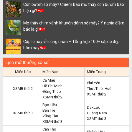
Con bướm số mấy? Chiêm bao mơ thấy con bướm báo
hiệu gì?
Mơ thấy chim vành khuyên đánh số mấy? Ý nghĩa điềm
báo là gì
Cặp lô hay về cùng nhau – Tổng hợp 100+ cặp lô đẹp
hôm nay
Lịch mở thưởng xổ số
Miền bắc
Miền Nam
Miền Trung
Cà Mau
Phú Yên
Hồ Chí Minh
XSMB thứ 2
ThừaThiênHuế
Đồng Tháp
XSMT thứ 2
XSMN thứ 2
Bạc Liêu
DakLak
Bến Tre
XSMB thứ 3
Quảng Nam
Vũng Tàu
XSMT thứ 3
XSMN thứ 3
Cần Thơ
Khánh Hòa