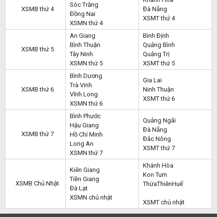
Sóc Trăng
XSMB thứ 4
Đà Nẵng
Đồng Nai
XSMT thứ 4
XSMN thứ 4
An Giang
Bình Định
Bình Thuận
Quảng Bình
XSMB thứ 5
Tây Ninh
Quảng Trị
XSMN thứ 5
XSMT thứ 5
Bình Dương
Gia Lai
Trà Vinh
XSMB thứ 6
Ninh Thuận
Vĩnh Long
XSMT thứ 6
XSMN thứ 6
Bình Phước
Quảng Ngãi
Hậu Giang
Đà Nẵng
XSMB thứ 7
Hồ Chí Minh
Đắc Nông
Long An
XSMT thứ 7
XSMN thứ 7
Khánh Hòa
Kiên Giang
Kon Tum
Tiền Giang
XSMB Chủ Nhật
ThừaThiênHuế
Đà Lạt
XSMN chủ nhật
XSMT chủ nhật