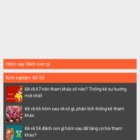
Hôm nay đánh con gì
Kinh nghiệm Xổ Số
Đề về 67 nên tham khảo số nào? Thống kê xu hướng
mới nhất
Đề về 66 hôm sau về số gì, phân tích thống kê tham
khảo
Đề về 54 đánh con gì hôm sau để tăng cơ hội tham
khảo?