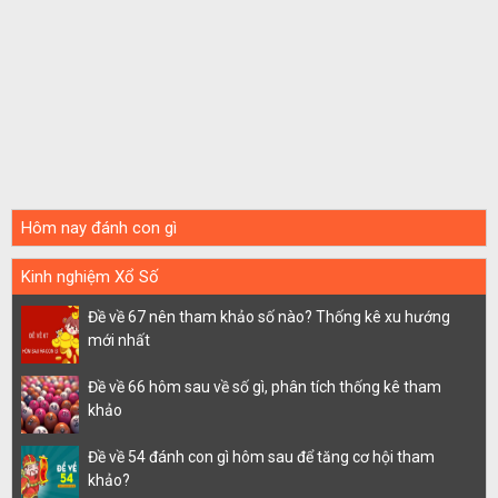
Hôm nay đánh con gì
Kinh nghiệm Xổ Số
Đề về 67 nên tham khảo số nào? Thống kê xu hướng
mới nhất
Đề về 66 hôm sau về số gì, phân tích thống kê tham
khảo
Đề về 54 đánh con gì hôm sau để tăng cơ hội tham
khảo?