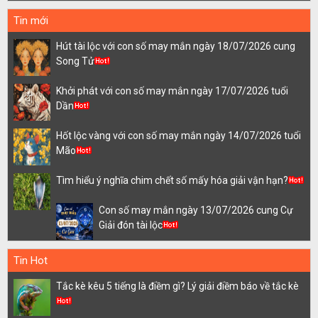
Tin mới
Hút tài lộc với con số may mắn ngày 18/07/2026 cung
Song Tử
Khởi phát với con số may mắn ngày 17/07/2026 tuổi
Dần
Hốt lộc vàng với con số may mắn ngày 14/07/2026 tuổi
Mão
Tìm hiểu ý nghĩa chim chết số mấy hóa giải vận hạn?
Con số may mắn ngày 13/07/2026 cung Cự
Giải đón tài lộc
Tin Hot
Tắc kè kêu 5 tiếng là điềm gì? Lý giải điềm báo về tắc kè