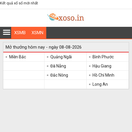
Kết quả xổ số mới nhất
XSMB
XSMN
Mở thưởng hôm nay - ngày 08-08-2026
Miền Bắc
Quảng Ngãi
Bình Phước
Đà Nẵng
Hậu Giang
Đắc Nông
Hồ Chí Minh
Long An