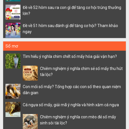
Đề về 52 hôm sau ra con gì để tăng cơ hội trúng thưởng
lớn?
Đề về 51 hôm sau đánh gì để tăng cơ hội? Tham khảo
ngay
Sổ mơ
Tìm hiểu ý nghĩa chim chết số mấy hóa giải vận hạn?
Chiêm nghiệm ý nghĩa chim sẻ số mấy thu hút
tài lộc?
Con mối số mấy? Tổng hợp các con số theo quan niệm
dân gian
Cá ngựa số mấy, giải mã ý nghĩa và hình xăm cá ngựa
Chiêm nghiệm ý nghĩa con mèo đẻ số mấy
sinh sôi tài lộc?