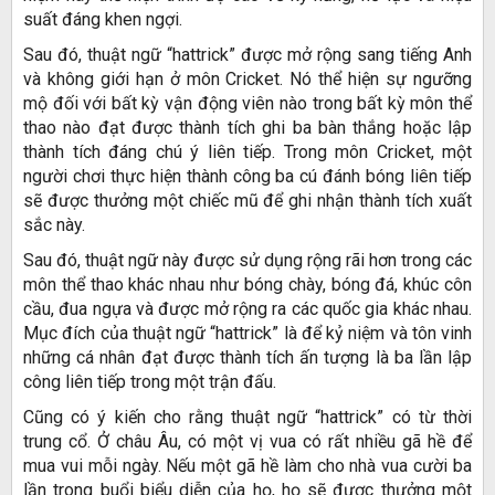
suất đáng khen ngợi.
Sau đó, thuật ngữ “hattrick” được mở rộng sang tiếng Anh
và không giới hạn ở môn Cricket. Nó thể hiện sự ngưỡng
mộ đối với bất kỳ vận động viên nào trong bất kỳ môn thể
thao nào đạt được thành tích ghi ba bàn thắng hoặc lập
thành tích đáng chú ý liên tiếp. Trong môn Cricket, một
người chơi thực hiện thành công ba cú đánh bóng liên tiếp
sẽ được thưởng một chiếc mũ để ghi nhận thành tích xuất
sắc này.
Sau đó, thuật ngữ này được sử dụng rộng rãi hơn trong các
môn thể thao khác nhau như bóng chày, bóng đá, khúc côn
cầu, đua ngựa và được mở rộng ra các quốc gia khác nhau.
Mục đích của thuật ngữ “hattrick” là để kỷ niệm và tôn vinh
những cá nhân đạt được thành tích ấn tượng là ba lần lập
công liên tiếp trong một trận đấu.
Cũng có ý kiến ​​cho rằng thuật ngữ “hattrick” có từ thời
trung cổ. Ở châu Âu, có một vị vua có rất nhiều gã hề để
mua vui mỗi ngày. Nếu một gã hề làm cho nhà vua cười ba
lần trong buổi biểu diễn của họ, họ sẽ được thưởng một