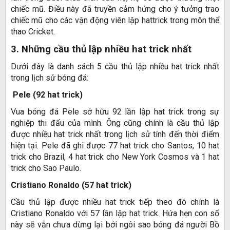
chiếc mũ. Điều này đã truyền cảm hứng cho ý tưởng trao
chiếc mũ cho các vận động viên lập hattrick trong môn thể
thao Cricket.
3. Những cầu thủ lập nhiều hat trick nhất
Dưới đây là danh sách 5 cầu thủ lập nhiều hat trick nhất
trong lịch sử bóng đá:
Pele (92 hat trick)
Vua bóng đá Pele sở hữu 92 lần lập hat trick trong sự
nghiệp thi đấu của mình. Ông cũng chính là cầu thủ lập
được nhiều hat trick nhất trong lịch sử tính đến thời điểm
hiện tại. Pele đã ghi được 77 hat trick cho Santos, 10 hat
trick cho Brazil, 4 hat trick cho New York Cosmos và 1 hat
trick cho Sao Paulo.
Cristiano Ronaldo (57 hat trick)
Cầu thủ lập được nhiều hat trick tiếp theo đó chính là
Cristiano Ronaldo với 57 lần lập hat trick. Hứa hẹn con số
này sẽ vẫn chưa dừng lại bởi ngôi sao bóng đá người Bồ