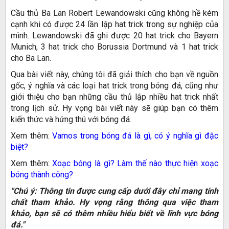
Cầu thủ Ba Lan Robert Lewandowski cũng không hề kém
cạnh khi có được 24 lần lập hat trick trong sự nghiệp của
mình. Lewandowski đã ghi được 20 hat trick cho Bayern
Munich, 3 hat trick cho Borussia Dortmund và 1 hat trick
cho Ba Lan.
Qua bài viết này, chúng tôi đã giải thích cho bạn về nguồn
gốc, ý nghĩa và các loại hat trick trong bóng đá, cũng như
giới thiệu cho bạn những cầu thủ lập nhiều hat trick nhất
trong lịch sử. Hy vọng bài viết này sẽ giúp bạn có thêm
kiến thức và hứng thú với bóng đá.
Xem thêm:
Vamos trong bóng đá là gì, có ý nghĩa gì đặc
biệt?
Xem thêm:
Xoạc bóng là gì? Làm thế nào thực hiện xoạc
bóng thành công?
"Chú ý: Thông tin được cung cấp dưới đây chỉ mang tính
chất tham khảo. Hy vọng rằng thông qua việc tham
khảo, bạn sẽ có thêm nhiều hiểu biết về lĩnh vực bóng
đá."