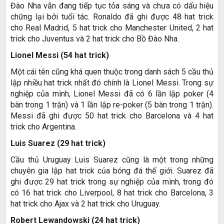
Đào Nha vẫn đang tiếp tục tỏa sáng và chưa có dấu hiệu
chững lại bởi tuổi tác. Ronaldo đã ghi được 48 hat trick
cho Real Madrid, 5 hat trick cho Manchester United, 2 hat
trick cho Juventus và 2 hat trick cho Bồ Đào Nha.
Lionel Messi (54 hat trick)
Một cái tên cũng khá quen thuộc trong danh sách 5 cầu thủ
lập nhiều hat trick nhất đó chính là Lionel Messi. Trong sự
nghiệp của mình, Lionel Messi đã có 6 lần lập poker (4
bàn trong 1 trận) và 1 lần lập re-poker (5 bàn trong 1 trận).
Messi đã ghi được 50 hat trick cho Barcelona và 4 hat
trick cho Argentina.
Luis Suarez (29 hat trick)
Cầu thủ Uruguay Luis Suarez cũng là một trong những
chuyên gia lập hat trick của bóng đá thế giới. Suarez đã
ghi được 29 hat trick trong sự nghiệp của mình, trong đó
có 16 hat trick cho Liverpool, 8 hat trick cho Barcelona, 3
hat trick cho Ajax và 2 hat trick cho Uruguay.
Robert Lewandowski (24 hat trick)