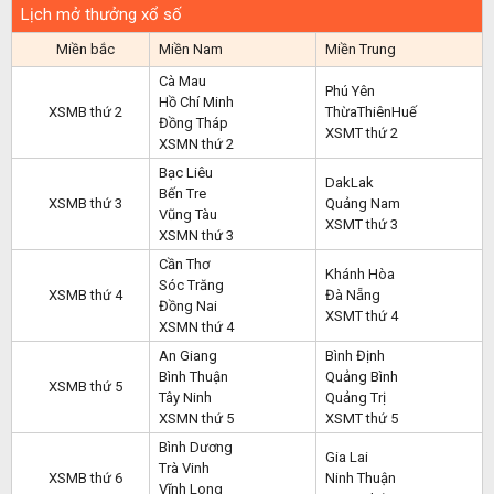
Lịch mở thưởng xổ số
Miền bắc
Miền Nam
Miền Trung
Cà Mau
Phú Yên
Hồ Chí Minh
XSMB thứ 2
ThừaThiênHuế
Đồng Tháp
XSMT thứ 2
XSMN thứ 2
Bạc Liêu
DakLak
Bến Tre
XSMB thứ 3
Quảng Nam
Vũng Tàu
XSMT thứ 3
XSMN thứ 3
Cần Thơ
Khánh Hòa
Sóc Trăng
XSMB thứ 4
Đà Nẵng
Đồng Nai
XSMT thứ 4
XSMN thứ 4
An Giang
Bình Định
Bình Thuận
Quảng Bình
XSMB thứ 5
Tây Ninh
Quảng Trị
XSMN thứ 5
XSMT thứ 5
Bình Dương
Gia Lai
Trà Vinh
XSMB thứ 6
Ninh Thuận
Vĩnh Long