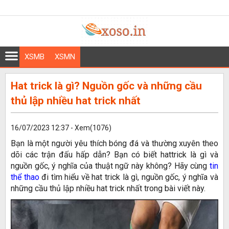
XSMB
XSMN
Hat trick là gì? Nguồn gốc và những cầu
thủ lập nhiều hat trick nhất
16/07/2023 12:37 - Xem(1076)
Bạn là một người yêu thích bóng đá và thường xuyên theo
dõi các trận đấu hấp dẫn? Bạn có biết hattrick là gì và
nguồn gốc, ý nghĩa của thuật ngữ này không? Hãy cùng
tin
thể thao
đi tìm hiểu về hat trick là gì, nguồn gốc, ý nghĩa và
những cầu thủ lập nhiều hat trick nhất trong bài viết này.