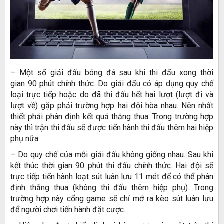
– Một số giải đấu bóng đá sau khi thi đấu xong thời
gian 90 phút chính thức. Do giải đấu có áp dụng quy chế
loại trực tiếp hoặc do đã thi đấu hết hai lượt (lượt đi và
lượt về) gặp phải trường hợp hai đội hòa nhau. Nên nhất
thiết phải phân định kết quả thắng thua. Trong trường hợp
này thì trận thi đấu sẽ được tiến hành thi đấu thêm hai hiệp
phụ nữa.
– Do quy chế của mỗi giải đấu không giống nhau. Sau khi
kết thúc thời gian 90 phút thi đấu chính thức. Hai đội sẽ
trực tiếp tiến hành loạt sút luân lưu 11 mét để có thể phân
định thắng thua (không thi đấu thêm hiệp phụ). Trong
trường hợp này cổng game sẽ chỉ mở ra kèo sút luân lưu
để người chơi tiến hành đặt cược.