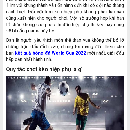
11m với khung thành và tiến hành đến khi có đội nào thắng
cách biệt. Đối với loại kèo hiệp phụ không phải lúc nào
cũng xuất hiện cho người chơi. Một số trường hợp khi ban
tổ chức không cho phép thi đấu hiệp phụ thì kèo này cũng
sẽ bị cổng game hủy bỏ.
Bạn là người yêu thích môn thể thao vua không thể bỏ lỡ
những trận đấu đỉnh cao, chúng tôi mang đến thêm cho
bạn
kết quả bóng đá World Cup 2022
mới nhất, giải đấu
hấp dẫn nhất hành tinh.
Quy tắc chơi kèo hiệp phụ là gì