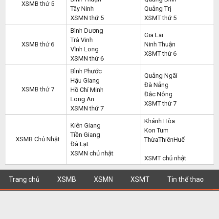
XSMB thứ 5
Tây Ninh
Quảng Trị
XSMN thứ 5
XSMT thứ 5
Bình Dương
Gia Lai
Trà Vinh
XSMB thứ 6
Ninh Thuận
Vĩnh Long
XSMT thứ 6
XSMN thứ 6
Bình Phước
Quảng Ngãi
Hậu Giang
Đà Nẵng
XSMB thứ 7
Hồ Chí Minh
Đắc Nông
Long An
XSMT thứ 7
XSMN thứ 7
Khánh Hòa
Kiên Giang
Kon Tum
Tiền Giang
XSMB Chủ Nhật
ThừaThiênHuế
Đà Lạt
XSMN chủ nhật
XSMT chủ nhật
Trang chủ
XSMB
XSMN
XSMT
Tin thể thao