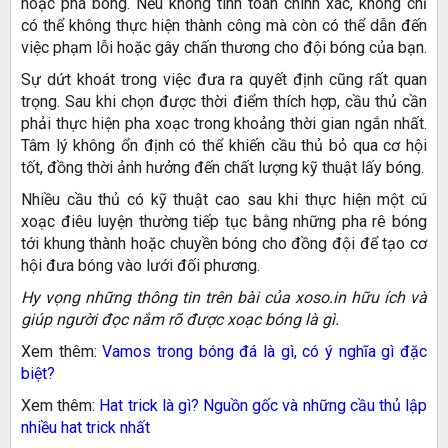
hoặc phá bóng. Nếu không tính toán chính xác, không chỉ
có thể không thực hiện thành công mà còn có thể dẫn đến
việc phạm lỗi hoặc gây chấn thương cho đội bóng của bạn.
Sự dứt khoát trong việc đưa ra quyết định cũng rất quan
trọng. Sau khi chọn được thời điểm thích hợp, cầu thủ cần
phải thực hiện pha xoạc trong khoảng thời gian ngắn nhất.
Tâm lý không ổn định có thể khiến cầu thủ bỏ qua cơ hội
tốt, đồng thời ảnh hưởng đến chất lượng kỹ thuật lấy bóng.
Nhiều cầu thủ có kỹ thuật cao sau khi thực hiện một cú
xoạc điêu luyện thường tiếp tục bằng những pha rê bóng
tới khung thành hoặc chuyền bóng cho đồng đội để tạo cơ
hội đưa bóng vào lưới đối phương.
Hy vọng những thông tin trên bài của xoso.in hữu ích và
giúp người đọc nắm rõ được xoạc bóng là gì.
Xem thêm:
Vamos trong bóng đá là gì, có ý nghĩa gì đặc
biệt?
Xem thêm:
Hat trick là gì? Nguồn gốc và những cầu thủ lập
nhiều hat trick nhất