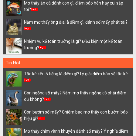
Mơ thấy ăn cá đánh con gì, điềm báo hên hay xui sắp
tới?
Nằm mơ thấy ông địa là điềm gì, đánh số mấy phát tài?
Nhiệm vụ kế toán trưởng là gì? Điều kiện một kế toán
trưởng?
Tin Hot
Tắc kè kêu 5 tiếng là điềm gì? Lý giải điềm báo về tắc kè
Con ngỗng số mấy? Nằm mơ thấy ngỗng có phải điềm
dữ không?
Con bướm số mấy? Chiêm bao mơ thấy con bướm báo
hiệu gì?
Mơ thấy chim vành khuyên đánh số mấy? Ý nghĩa điềm