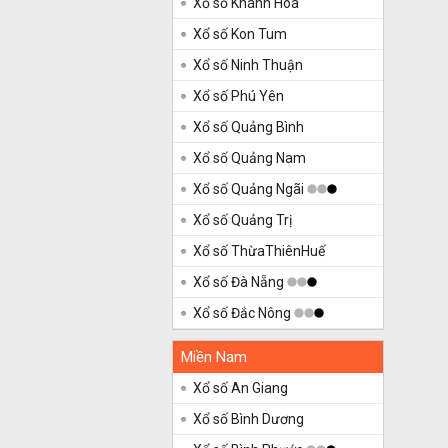
Xổ số Khánh Hòa
Xổ số Kon Tum
Xổ số Ninh Thuận
Xổ số Phú Yên
Xổ số Quảng Bình
Xổ số Quảng Nam
Xổ số Quảng Ngãi
Xổ số Quảng Trị
Xổ số ThừaThiênHuế
Xổ số Đà Nẵng
Xổ số Đắc Nông
Miền Nam
Xổ số An Giang
Xổ số Bình Dương