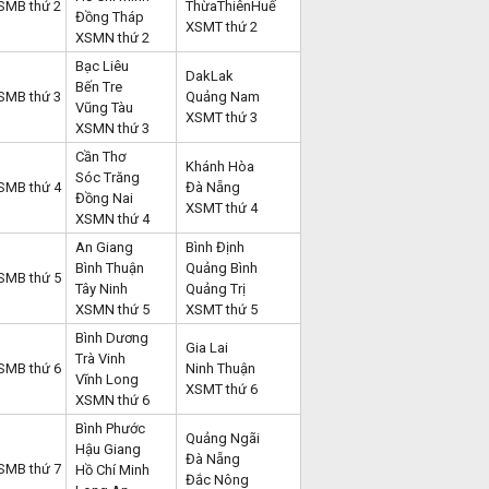
SMB thứ 2
ThừaThiênHuế
Đồng Tháp
XSMT thứ 2
XSMN thứ 2
Bạc Liêu
DakLak
Bến Tre
SMB thứ 3
Quảng Nam
Vũng Tàu
XSMT thứ 3
XSMN thứ 3
Cần Thơ
Khánh Hòa
Sóc Trăng
SMB thứ 4
Đà Nẵng
Đồng Nai
XSMT thứ 4
XSMN thứ 4
An Giang
Bình Định
Bình Thuận
Quảng Bình
SMB thứ 5
Tây Ninh
Quảng Trị
XSMN thứ 5
XSMT thứ 5
Bình Dương
Gia Lai
Trà Vinh
SMB thứ 6
Ninh Thuận
Vĩnh Long
XSMT thứ 6
XSMN thứ 6
Bình Phước
Quảng Ngãi
Hậu Giang
Đà Nẵng
SMB thứ 7
Hồ Chí Minh
Đắc Nông