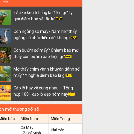
n Hot
Tắc kè kêu 5 tiếng là điềm gì? Lý
giải điềm báo về tắc kè
Con ngỗng số mấy? Nằm mơ thấy
ngỗng có phải điềm dữ không?
Con bướm số mấy? Chiêm bao mơ
thấy con bướm báo hiệu gì?
Mơ thấy chim vành khuyên đánh số
mấy? Ý nghĩa điềm báo là gì
Cặp lô hay về cùng nhau – Tổng
hợp 100+ cặp lô đẹp hôm nay
ch mở thưởng xổ số
Miền bắc
Miền Nam
Miền Trung
Cà Mau
Phú Yên
Hồ Chí Minh