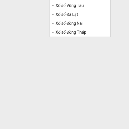
Xổ số Vũng Tàu
Xổ số Đà Lạt
Xổ số Đồng Nai
Xổ số Đồng Tháp