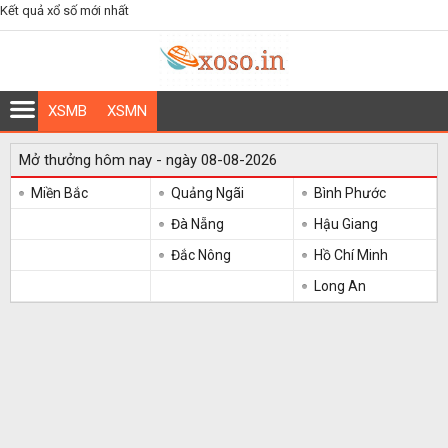
Kết quả xổ số mới nhất
XSMB
XSMN
Mở thưởng hôm nay - ngày 08-08-2026
Miền Bắc
Quảng Ngãi
Bình Phước
Đà Nẵng
Hậu Giang
Đắc Nông
Hồ Chí Minh
Long An