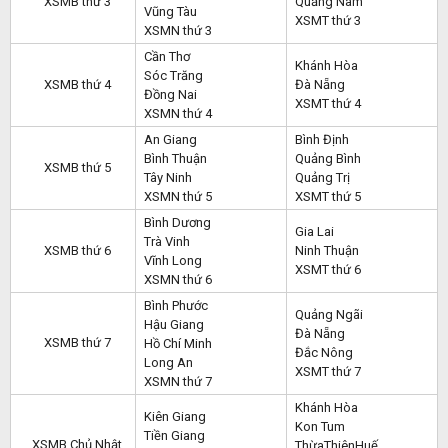
XSMB thứ 3
Quảng Nam
Vũng Tàu
XSMT thứ 3
XSMN thứ 3
Cần Thơ
Khánh Hòa
Sóc Trăng
XSMB thứ 4
Đà Nẵng
Đồng Nai
XSMT thứ 4
XSMN thứ 4
An Giang
Bình Định
Bình Thuận
Quảng Bình
XSMB thứ 5
Tây Ninh
Quảng Trị
XSMN thứ 5
XSMT thứ 5
Bình Dương
Gia Lai
Trà Vinh
XSMB thứ 6
Ninh Thuận
Vĩnh Long
XSMT thứ 6
XSMN thứ 6
Bình Phước
Quảng Ngãi
Hậu Giang
Đà Nẵng
XSMB thứ 7
Hồ Chí Minh
Đắc Nông
Long An
XSMT thứ 7
XSMN thứ 7
Khánh Hòa
Kiên Giang
Kon Tum
Tiền Giang
XSMB Chủ Nhật
ThừaThiênHuế