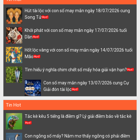
Hút tài lộc với con số may mắn ngày 18/07/2026 cung
Song Tử
Khởi phát với con số may mắn ngày 17/07/2026 tuổi
Dần
Hốt lộc vàng với con số may mắn ngày 14/07/2026 tuổi
Mão
Tìm hiểu ý nghĩa chim chết số mấy hóa giải vận hạn?
Con số may mắn ngày 13/07/2026 cung Cự
Giải đón tài lộc
Tin Hot
Tắc kè kêu 5 tiếng là điềm gì? Lý giải điềm báo về tắc kè
Con ngỗng số mấy? Nằm mơ thấy ngỗng có phải điềm