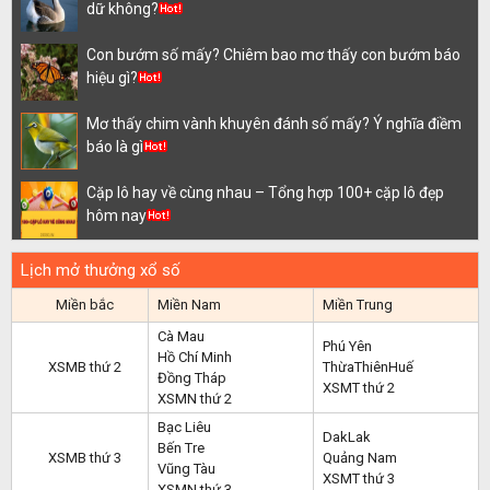
dữ không?
Con bướm số mấy? Chiêm bao mơ thấy con bướm báo
hiệu gì?
Mơ thấy chim vành khuyên đánh số mấy? Ý nghĩa điềm
báo là gì
Cặp lô hay về cùng nhau – Tổng hợp 100+ cặp lô đẹp
hôm nay
Lịch mở thưởng xổ số
Miền bắc
Miền Nam
Miền Trung
Cà Mau
Phú Yên
Hồ Chí Minh
XSMB thứ 2
ThừaThiênHuế
Đồng Tháp
XSMT thứ 2
XSMN thứ 2
Bạc Liêu
DakLak
Bến Tre
XSMB thứ 3
Quảng Nam
Vũng Tàu
XSMT thứ 3
XSMN thứ 3