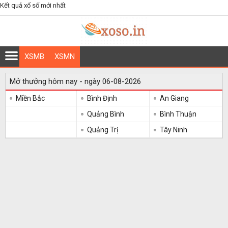
Kết quả xổ số mới nhất
XSMB
XSMN
Mở thưởng hôm nay - ngày 06-08-2026
Miền Bắc
Bình Định
An Giang
Quảng Bình
Bình Thuận
Quảng Trị
Tây Ninh