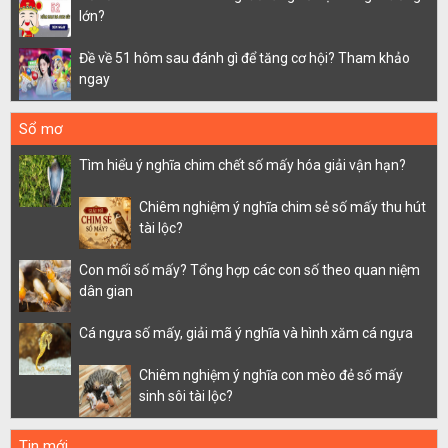
lớn?
Đề về 51 hôm sau đánh gì để tăng cơ hội? Tham khảo
ngay
Sổ mơ
Tìm hiểu ý nghĩa chim chết số mấy hóa giải vận hạn?
Chiêm nghiệm ý nghĩa chim sẻ số mấy thu hút
tài lộc?
Con mối số mấy? Tổng hợp các con số theo quan niệm
dân gian
Cá ngựa số mấy, giải mã ý nghĩa và hình xăm cá ngựa
Chiêm nghiệm ý nghĩa con mèo đẻ số mấy
sinh sôi tài lộc?
Tin mới