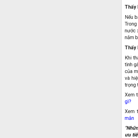
Thấy 
Nếu bạ
Trong
nước 
nắm bắ
Thấy 
Khi th
tình g
của m
và hiệ
trọng 
Xem 
gì?
Xem 
mắn
"Nhữn
ưu ti