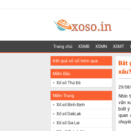
Trang chủ
XSMB
XSMN
XSMT
Kết quả xổ số hôm qua
Bắt 
xấu
Miền Bắc
Xổ số Thủ Đô
29/08/
Miền Trung
Nhìn 
vẫn x
Xổ số Bình Định
biết ý
Xổ số DakLak
quan 
chuy
Xổ số Gia Lai