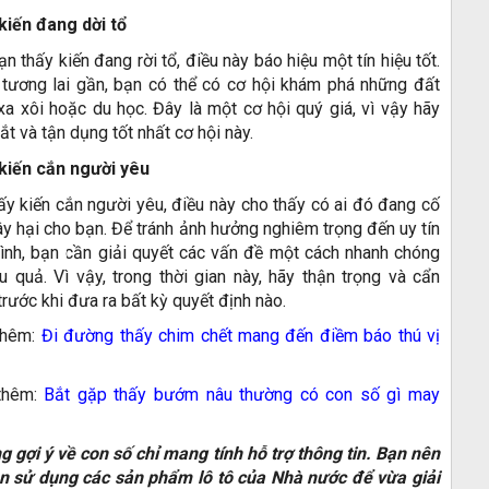
kiến đang dời tổ
n thấy kiến đang rời tổ, điều này báo hiệu một tín hiệu tốt.
 tương lai gần, bạn có thể có cơ hội khám phá những đất
xa xôi hoặc du học. Đây là một cơ hội quý giá, vì vậy hãy
t và tận dụng tốt nhất cơ hội này.
kiến cắn người yêu
ấy kiến cắn người yêu, điều này cho thấy có ai đó đang cố
ây hại cho bạn. Để tránh ảnh hưởng nghiêm trọng đến uy tín
ình, bạn cần giải quyết các vấn đề một cách nhanh chóng
u quả. Vì vậy, trong thời gian này, hãy thận trọng và cẩn
trước khi đưa ra bất kỳ quyết định nào.
thêm:
Đi đường thấy chim chết mang đến điềm báo thú vị
thêm:
Bắt gặp thấy bướm nâu thường có con số gì may
g gợi ý về con số chỉ mang tính hỗ trợ thông tin. Bạn nên
ên sử dụng các sản phẩm lô tô của Nhà nước để vừa giải