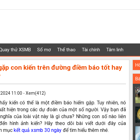
Quay thử XSMB
Sổ mơ
Thể thao
Tài chính
Tâm linh
Hô
gặp con kiến trên đường điềm báo tốt hay
?
Bà
2024 11:00 - Xem(412)
thấy kiến có thể là một điềm báo hiếm gặp. Tuy nhiên, nó
uất hiện trong các dự đoán của một số người. Vậy bạn đã
 nghĩa của loài vật này là gì chưa? Những con số nào liên
đến hình ảnh kiến? Hãy theo dõi bài viết dưới đây của
ên mục
kết quả xsmb 30 ngày
để tìm hiểu thêm nhé.