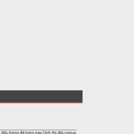
hi đấu bóng đá hôm nay
|
lịch thi đấu ngoại