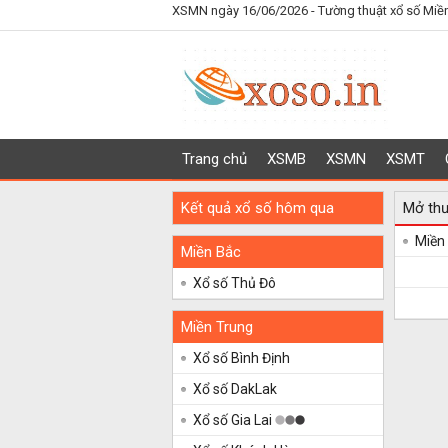
XSMN ngày 16/06/2026 - Tường thuật xổ số Miề
Trang chủ
XSMB
XSMN
XSMT
Kết quả xổ số hôm qua
Mở thư
Miền
Miền Bắc
Xổ số Thủ Đô
Miền Trung
Xổ số Bình Định
Xổ số DakLak
Xổ số Gia Lai