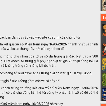
Ti
ác bạn đã truy cập vào website
xoso.in
của chúng tôi
là kết quả
xổ số Miền Nam
ngày
16/06/2026
nhanh nhất và chính
 của website chúng tôi, mời các bạn theo dõi :
húc mừng chủ nhân của tờ vé số
đã trúng giải đặc biệt trị giá 500
ng. Quý khách sẽ trúng giải phụ đặc biệt trị giá 25 triệu đồng nếu kí
n vé không trùng với những kí hiệu trên.
ách hàng sở hữu tờ vé số
sẽ trúng giải nhất trị giá 10 triệu đồng.
ì trị giá 5 triệu đồng gồm các vé có dãy số
.
 khách trúng thưởng kết quả xổ số Miền Nam ngày 16/06/2026
thì có thể chủ động liên hệ tới công ty phát hành xổ số để có thể
ởng.
 xổ số Miền Nam ngày 16/06/2026
hôm nay