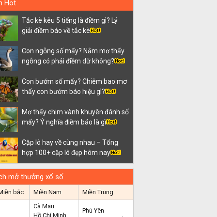
n Hot
Tắc kè kêu 5 tiếng là điềm gì? Lý
giải điềm báo về tắc kè
Con ngỗng số mấy? Nằm mơ thấy
ngỗng có phải điềm dữ không?
Con bướm số mấy? Chiêm bao mơ
thấy con bướm báo hiệu gì?
Mơ thấy chim vành khuyên đánh số
mấy? Ý nghĩa điềm báo là gì
Cặp lô hay về cùng nhau – Tổng
hợp 100+ cặp lô đẹp hôm nay
ch mở thưởng xổ số
Miền bắc
Miền Nam
Miền Trung
Cà Mau
Phú Yên
Hồ Chí Minh