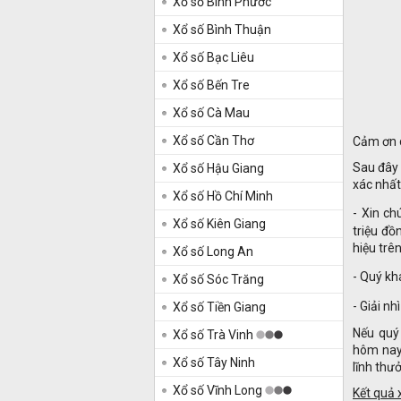
Xổ số Bình Phước
Xổ số Bình Thuận
Xổ số Bạc Liêu
Xổ số Bến Tre
Xổ số Cà Mau
Xổ số Cần Thơ
Cảm ơn c
Sau đây 
Xổ số Hậu Giang
xác nhất
Xổ số Hồ Chí Minh
- Xin c
Xổ số Kiên Giang
triệu đồ
hiệu trê
Xổ số Long An
- Quý kh
Xổ số Sóc Trăng
- Giải nh
Xổ số Tiền Giang
Nếu quý
Xổ số Trà Vinh
hôm nay 
Xổ số Tây Ninh
lĩnh thư
Xổ số Vĩnh Long
Kết quả