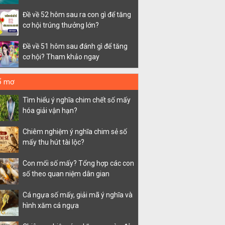
Đề về 52 hôm sau ra con gì để tăng
cơ hội trúng thưởng lớn?
Đề về 51 hôm sau đánh gì để tăng
cơ hội? Tham khảo ngay
ổ mơ
Tìm hiểu ý nghĩa chim chết số mấy
hóa giải vận hạn?
Chiêm nghiệm ý nghĩa chim sẻ số
mấy thu hút tài lộc?
Con mối số mấy? Tổng hợp các con
số theo quan niệm dân gian
Cá ngựa số mấy, giải mã ý nghĩa và
hình xăm cá ngựa