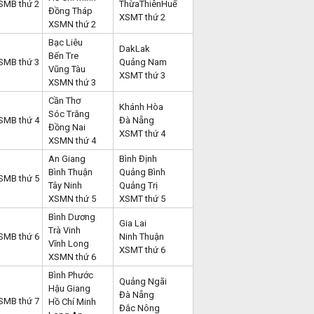
SMB thứ 2
ThừaThiênHuế
Đồng Tháp
XSMT thứ 2
XSMN thứ 2
Bạc Liêu
DakLak
Bến Tre
SMB thứ 3
Quảng Nam
Vũng Tàu
XSMT thứ 3
XSMN thứ 3
Cần Thơ
Khánh Hòa
Sóc Trăng
SMB thứ 4
Đà Nẵng
Đồng Nai
XSMT thứ 4
XSMN thứ 4
An Giang
Bình Định
Bình Thuận
Quảng Bình
SMB thứ 5
Tây Ninh
Quảng Trị
XSMN thứ 5
XSMT thứ 5
Bình Dương
Gia Lai
Trà Vinh
SMB thứ 6
Ninh Thuận
Vĩnh Long
XSMT thứ 6
XSMN thứ 6
Bình Phước
Quảng Ngãi
Hậu Giang
Đà Nẵng
SMB thứ 7
Hồ Chí Minh
Đắc Nông