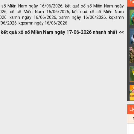
Ti
ổ số Miền Nam ngày 16/06/2026, kết quả xổ số Miền Nam ngày
026, xổ số Miền Nam 16/06/2026, kết quả xổ số Miền Nam
026. xsmn ngày 16/06/2026, xsmn ngày 16/06/2026, kqxsmn
/06/2026, kqxsmn ngày 16/06/2026
kết quả xổ số Miền Nam ngày 17-06-2026 nhanh nhất <<
Lị