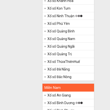
Xổ số Khánh Hòa
Xổ số Kon Tum
Xổ số Ninh Thuận
Xổ số Phú Yên
Xổ số Quảng Bình
Xổ số Quảng Nam
Xổ số Quảng Ngãi
Xổ số Quảng Trị
Xổ số ThừaThiênHuế
Xổ số Đà Nẵng
Xổ số Đắc Nông
Miền Nam
Xổ số An Giang
Xổ số Bình Dương