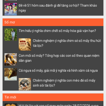
Đề về 51 hôm sau đánh gì để tăng cơ hội? Tham khảo
ngay
Sổ mơ
Tìm hiểu ý nghĩa chim chết số mấy hóa giải vận hạn?
Chiêm nghiệm ý nghĩa chim sẻ số mấy thu hút
tài lộc?
Con mối số mấy? Tổng hợp các con số theo quan niệm
dân gian
Cá ngựa số mấy, giải mã ý nghĩa và hình xăm cá ngựa
Chiêm nghiệm ý nghĩa con mèo đẻ số mấy
sinh sôi tài lộc?
Tin mới
Hút tài lộc với con số may mắn ngày 18/07/2026 cung