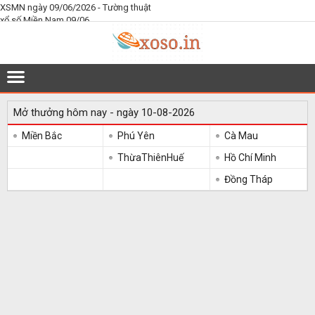
XSMN ngày 09/06/2026 - Tường thuật
xổ số Miền Nam 09/06
Mở thưởng hôm nay - ngày 10-08-2026
Miền Bắc
Phú Yên
Cà Mau
ThừaThiênHuế
Hồ Chí Minh
Đồng Tháp