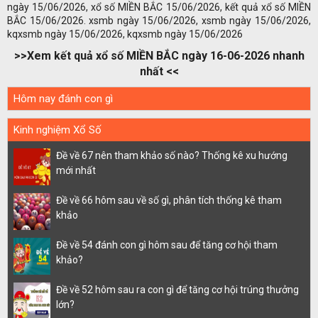
ngày 15/06/2026, xổ số MIỀN BẮC 15/06/2026, kết quả xổ số MIỀN
BẮC 15/06/2026. xsmb ngày 15/06/2026, xsmb ngày 15/06/2026,
kqxsmb ngày 15/06/2026, kqxsmb ngày 15/06/2026
>>Xem kết quả xổ số MIỀN BẮC ngày 16-06-2026 nhanh
nhất <<
Hôm nay đánh con gì
Kinh nghiệm Xổ Số
Đề về 67 nên tham khảo số nào? Thống kê xu hướng
mới nhất
Đề về 66 hôm sau về số gì, phân tích thống kê tham
khảo
Đề về 54 đánh con gì hôm sau để tăng cơ hội tham
khảo?
Đề về 52 hôm sau ra con gì để tăng cơ hội trúng thưởng
lớn?