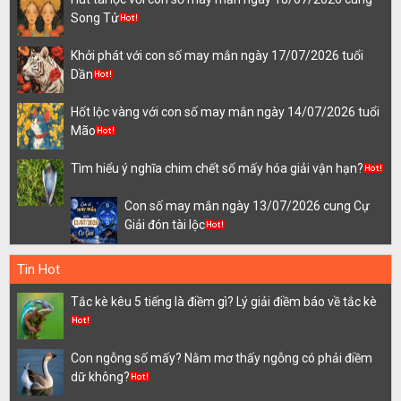
Song Tử
Khởi phát với con số may mắn ngày 17/07/2026 tuổi
Dần
Hốt lộc vàng với con số may mắn ngày 14/07/2026 tuổi
Mão
Tìm hiểu ý nghĩa chim chết số mấy hóa giải vận hạn?
Con số may mắn ngày 13/07/2026 cung Cự
Giải đón tài lộc
Tin Hot
Tắc kè kêu 5 tiếng là điềm gì? Lý giải điềm báo về tắc kè
Con ngỗng số mấy? Nằm mơ thấy ngỗng có phải điềm
dữ không?