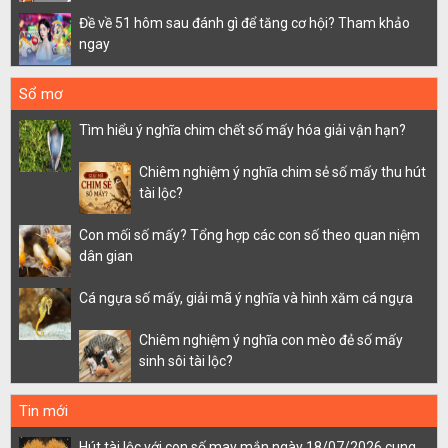
Đề về 51 hôm sau đánh gì để tăng cơ hội? Tham khảo
ngay
Sổ mơ
Tìm hiểu ý nghĩa chim chết số mấy hóa giải vận hạn?
Chiêm nghiệm ý nghĩa chim sẻ số mấy thu hút
tài lộc?
Con mối số mấy? Tổng hợp các con số theo quan niệm
dân gian
Cá ngựa số mấy, giải mã ý nghĩa và hình xăm cá ngựa
Chiêm nghiệm ý nghĩa con mèo đẻ số mấy
sinh sôi tài lộc?
Tin mới
Hút tài lộc với con số may mắn ngày 18/07/2026 cung