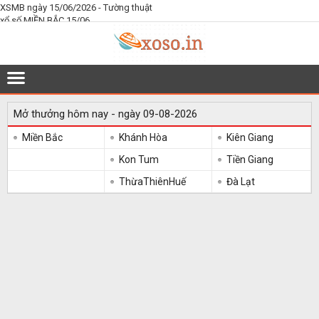
XSMB ngày 15/06/2026 - Tường thuật
xổ số MIỀN BẮC 15/06
Mở thưởng hôm nay - ngày 09-08-2026
Miền Bắc
Khánh Hòa
Kiên Giang
Kon Tum
Tiền Giang
ThừaThiênHuế
Đà Lạt