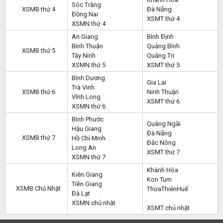
Sóc Trăng
XSMB thứ 4
Đà Nẵng
Đồng Nai
XSMT thứ 4
XSMN thứ 4
An Giang
Bình Định
Bình Thuận
Quảng Bình
XSMB thứ 5
Tây Ninh
Quảng Trị
XSMN thứ 5
XSMT thứ 5
Bình Dương
Gia Lai
Trà Vinh
XSMB thứ 6
Ninh Thuận
Vĩnh Long
XSMT thứ 6
XSMN thứ 6
Bình Phước
Quảng Ngãi
Hậu Giang
Đà Nẵng
XSMB thứ 7
Hồ Chí Minh
Đắc Nông
Long An
XSMT thứ 7
XSMN thứ 7
Khánh Hòa
Kiên Giang
Kon Tum
Tiền Giang
XSMB Chủ Nhật
ThừaThiênHuế
Đà Lạt
XSMN chủ nhật
XSMT chủ nhật