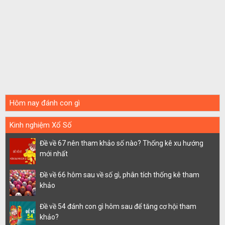
Hôm nay đánh con gì
Kinh nghiệm Xổ Số
Đề về 67 nên tham khảo số nào? Thống kê xu hướng
mới nhất
Đề về 66 hôm sau về số gì, phân tích thống kê tham
khảo
Đề về 54 đánh con gì hôm sau để tăng cơ hội tham
khảo?