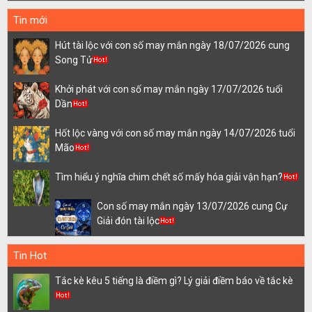
Tin mới
Hút tài lộc với con số may mắn ngày 18/07/2026 cung
Song Tử
Khởi phát với con số may mắn ngày 17/07/2026 tuổi
Dần
Hốt lộc vàng với con số may mắn ngày 14/07/2026 tuổi
Mão
Tìm hiểu ý nghĩa chim chết số mấy hóa giải vận hạn?
Con số may mắn ngày 13/07/2026 cung Cự
Giải đón tài lộc
Tin Hot
Tắc kè kêu 5 tiếng là điềm gì? Lý giải điềm báo về tắc kè