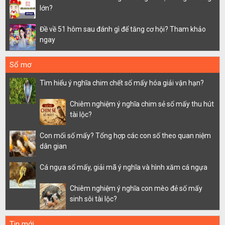
lớn?
Đề về 51 hôm sau đánh gì để tăng cơ hội? Tham khảo
ngay
Sổ mơ
Tìm hiểu ý nghĩa chim chết số mấy hóa giải vận hạn?
Chiêm nghiệm ý nghĩa chim sẻ số mấy thu hút
tài lộc?
Con mối số mấy? Tổng hợp các con số theo quan niệm
dân gian
Cá ngựa số mấy, giải mã ý nghĩa và hình xăm cá ngựa
Chiêm nghiệm ý nghĩa con mèo đẻ số mấy
sinh sôi tài lộc?
Tin mới