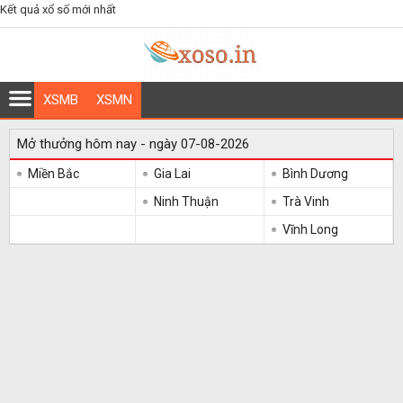
Kết quả xổ số mới nhất
XSMB
XSMN
Mở thưởng hôm nay - ngày 07-08-2026
Miền Bắc
Gia Lai
Bình Dương
Ninh Thuận
Trà Vinh
Vĩnh Long