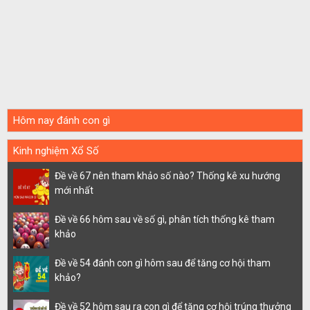
Hôm nay đánh con gì
Kinh nghiệm Xổ Số
Đề về 67 nên tham khảo số nào? Thống kê xu hướng
mới nhất
Đề về 66 hôm sau về số gì, phân tích thống kê tham
khảo
Đề về 54 đánh con gì hôm sau để tăng cơ hội tham
khảo?
Đề về 52 hôm sau ra con gì để tăng cơ hội trúng thưởng