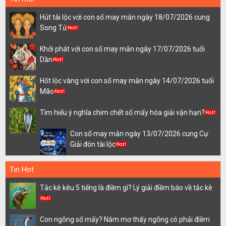
Hút tài lộc với con số may mắn ngày 18/07/2026 cung
Song Tử
Khởi phát với con số may mắn ngày 17/07/2026 tuổi
Dần
Hốt lộc vàng với con số may mắn ngày 14/07/2026 tuổi
Mão
Tìm hiểu ý nghĩa chim chết số mấy hóa giải vận hạn?
Con số may mắn ngày 13/07/2026 cung Cự
Giải đón tài lộc
Tin Hot
Tắc kè kêu 5 tiếng là điềm gì? Lý giải điềm báo về tắc kè
Con ngỗng số mấy? Nằm mơ thấy ngỗng có phải điềm