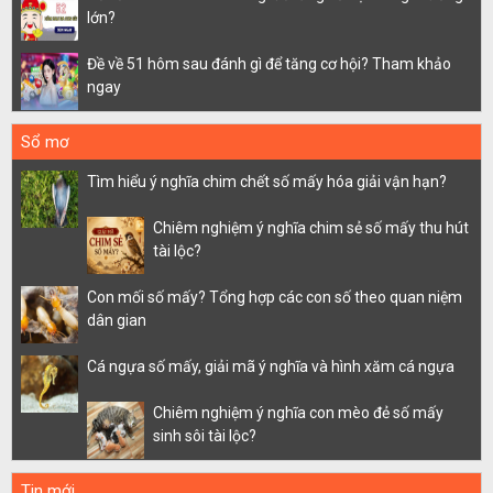
lớn?
Đề về 51 hôm sau đánh gì để tăng cơ hội? Tham khảo
ngay
Sổ mơ
Tìm hiểu ý nghĩa chim chết số mấy hóa giải vận hạn?
Chiêm nghiệm ý nghĩa chim sẻ số mấy thu hút
tài lộc?
Con mối số mấy? Tổng hợp các con số theo quan niệm
dân gian
Cá ngựa số mấy, giải mã ý nghĩa và hình xăm cá ngựa
Chiêm nghiệm ý nghĩa con mèo đẻ số mấy
sinh sôi tài lộc?
Tin mới