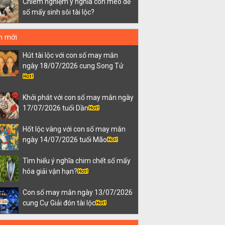
Chiêm nghiệm ý nghĩa con mèo đẻ
số mấy sinh sôi tài lộc?
n mới
Hút tài lộc với con số may mắn
ngày 18/07/2026 cung Song Tử
Khởi phát với con số may mắn ngày
17/07/2026 tuổi Dần
Hốt lộc vàng với con số may mắn
ngày 14/07/2026 tuổi Mão
Tìm hiểu ý nghĩa chim chết số mấy
hóa giải vận hạn?
Con số may mắn ngày 13/07/2026
cung Cự Giải đón tài lộc