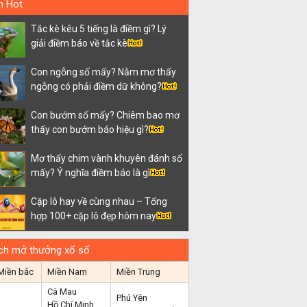
n Hot
Tắc kè kêu 5 tiếng là điềm gì? Lý
giải điềm báo về tắc kè
Con ngỗng số mấy? Nằm mơ thấy
ngỗng có phải điềm dữ không?
Con bướm số mấy? Chiêm bao mơ
thấy con bướm báo hiệu gì?
Mơ thấy chim vành khuyên đánh số
mấy? Ý nghĩa điềm báo là gì
Cặp lô hay về cùng nhau – Tổng
hợp 100+ cặp lô đẹp hôm nay
ch mở thưởng xổ số
Miền bắc
Miền Nam
Miền Trung
Cà Mau
Phú Yên
Hồ Chí Minh