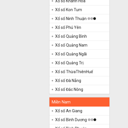
Xổ số Khánh Hòa
Xổ số Kon Tum
Xổ số Ninh Thuận
Xổ số Phú Yên
Xổ số Quảng Bình
Xổ số Quảng Nam
Xổ số Quảng Ngãi
Xổ số Quảng Trị
Xổ số ThừaThiênHuế
Xổ số Đà Nẵng
Xổ số Đắc Nông
Miền Nam
Xổ số An Giang
Xổ số Bình Dương