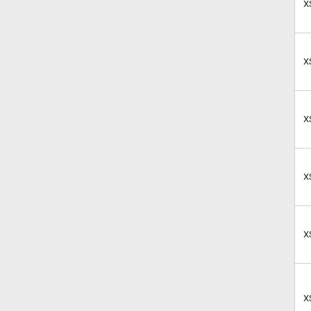
X
X
X
X
X
X