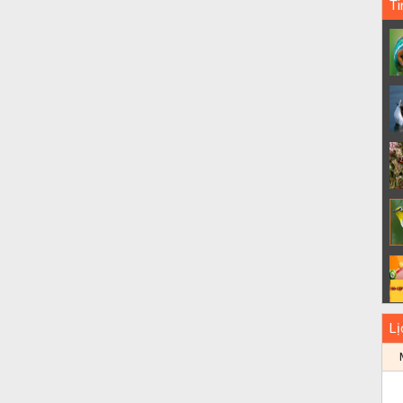
Ti
Lị