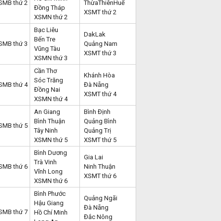
SMB thứ 2
ThừaThiênHuế
Đồng Tháp
XSMT thứ 2
XSMN thứ 2
Bạc Liêu
DakLak
Bến Tre
SMB thứ 3
Quảng Nam
Vũng Tàu
XSMT thứ 3
XSMN thứ 3
Cần Thơ
Khánh Hòa
Sóc Trăng
SMB thứ 4
Đà Nẵng
Đồng Nai
XSMT thứ 4
XSMN thứ 4
An Giang
Bình Định
Bình Thuận
Quảng Bình
SMB thứ 5
Tây Ninh
Quảng Trị
XSMN thứ 5
XSMT thứ 5
Bình Dương
Gia Lai
Trà Vinh
SMB thứ 6
Ninh Thuận
Vĩnh Long
XSMT thứ 6
XSMN thứ 6
Bình Phước
Quảng Ngãi
Hậu Giang
Đà Nẵng
SMB thứ 7
Hồ Chí Minh
Đắc Nông