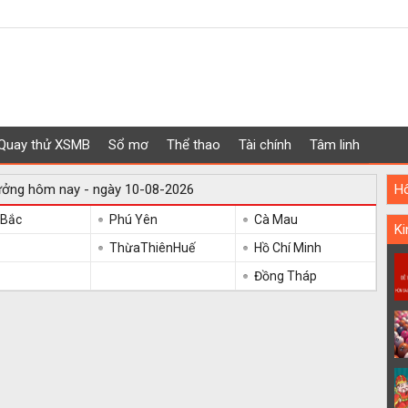
Quay thử XSMB
Sổ mơ
Thể thao
Tài chính
Tâm linh
ởng hôm nay - ngày 10-08-2026
Hô
 Bắc
Phú Yên
Cà Mau
Ki
ThừaThiênHuế
Hồ Chí Minh
Đồng Tháp