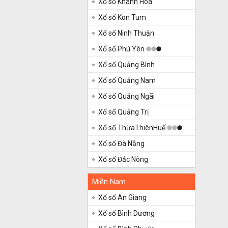
Xổ số Khánh Hòa
Xổ số Kon Tum
Xổ số Ninh Thuận
Xổ số Phú Yên
Xổ số Quảng Bình
Xổ số Quảng Nam
Xổ số Quảng Ngãi
Xổ số Quảng Trị
Xổ số ThừaThiênHuế
Xổ số Đà Nẵng
Xổ số Đắc Nông
Miền Nam
Xổ số An Giang
Xổ số Bình Dương