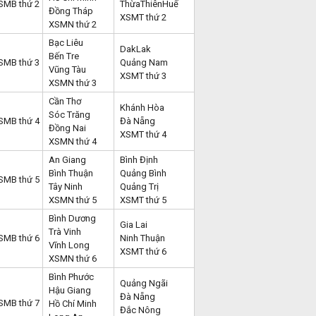
SMB thứ 2
ThừaThiênHuế
Đồng Tháp
XSMT thứ 2
XSMN thứ 2
Bạc Liêu
DakLak
Bến Tre
SMB thứ 3
Quảng Nam
Vũng Tàu
XSMT thứ 3
XSMN thứ 3
Cần Thơ
Khánh Hòa
Sóc Trăng
SMB thứ 4
Đà Nẵng
Đồng Nai
XSMT thứ 4
XSMN thứ 4
An Giang
Bình Định
Bình Thuận
Quảng Bình
SMB thứ 5
Tây Ninh
Quảng Trị
XSMN thứ 5
XSMT thứ 5
Bình Dương
Gia Lai
Trà Vinh
SMB thứ 6
Ninh Thuận
Vĩnh Long
XSMT thứ 6
XSMN thứ 6
Bình Phước
Quảng Ngãi
Hậu Giang
Đà Nẵng
SMB thứ 7
Hồ Chí Minh
Đắc Nông