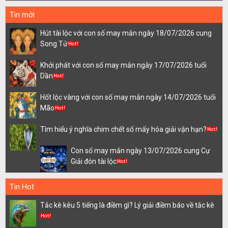
Tin mới
Hút tài lộc với con số may mắn ngày 18/07/2026 cung
Song Tử
Khởi phát với con số may mắn ngày 17/07/2026 tuổi
Dần
Hốt lộc vàng với con số may mắn ngày 14/07/2026 tuổi
Mão
Tìm hiểu ý nghĩa chim chết số mấy hóa giải vận hạn?
Con số may mắn ngày 13/07/2026 cung Cự
Giải đón tài lộc
Tin Hot
Tắc kè kêu 5 tiếng là điềm gì? Lý giải điềm báo về tắc kè