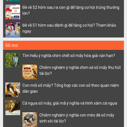
Đề về 52 hôm sau ra con gì để tăng cơ hội trúng thưởng
lớn?
Đề về 51 hôm sau đánh gì để tăng cơ hội? Tham khảo
ngay
Sổ mơ
Tìm hiểu ý nghĩa chim chết số mấy hóa giải vận hạn?
Chiêm nghiệm ý nghĩa chim sẻ số mấy thu hút
tài lộc?
Con mối số mấy? Tổng hợp các con số theo quan niệm
dân gian
Cá ngựa số mấy, giải mã ý nghĩa và hình xăm cá ngựa
Chiêm nghiệm ý nghĩa con mèo đẻ số mấy
sinh sôi tài lộc?