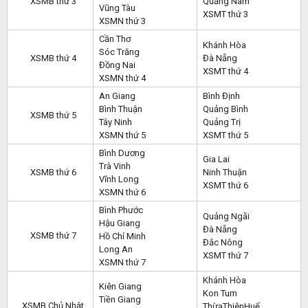
XSMB thứ 3
Quảng Nam
Vũng Tàu
XSMT thứ 3
XSMN thứ 3
Cần Thơ
Khánh Hòa
Sóc Trăng
XSMB thứ 4
Đà Nẵng
Đồng Nai
XSMT thứ 4
XSMN thứ 4
An Giang
Bình Định
Bình Thuận
Quảng Bình
XSMB thứ 5
Tây Ninh
Quảng Trị
XSMN thứ 5
XSMT thứ 5
Bình Dương
Gia Lai
Trà Vinh
XSMB thứ 6
Ninh Thuận
Vĩnh Long
XSMT thứ 6
XSMN thứ 6
Bình Phước
Quảng Ngãi
Hậu Giang
Đà Nẵng
XSMB thứ 7
Hồ Chí Minh
Đắc Nông
Long An
XSMT thứ 7
XSMN thứ 7
Khánh Hòa
Kiên Giang
Kon Tum
Tiền Giang
XSMB Chủ Nhật
ThừaThiênHuế