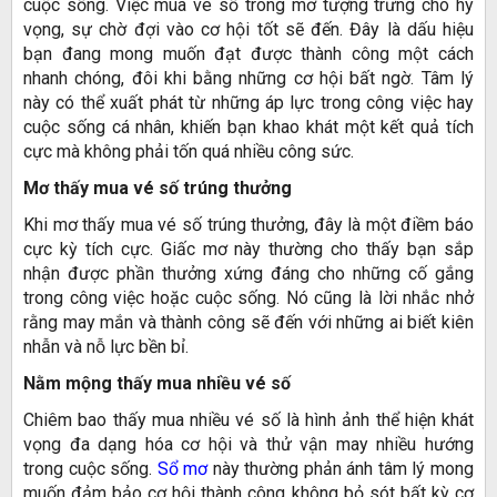
cuộc sống. Việc mua vé số trong mơ tượng trưng cho hy
vọng, sự chờ đợi vào cơ hội tốt sẽ đến. Đây là dấu hiệu
bạn đang mong muốn đạt được thành công một cách
nhanh chóng, đôi khi bằng những cơ hội bất ngờ. Tâm lý
này có thể xuất phát từ những áp lực trong công việc hay
cuộc sống cá nhân, khiến bạn khao khát một kết quả tích
cực mà không phải tốn quá nhiều công sức.
Mơ thấy mua vé số trúng thưởng
Khi mơ thấy mua vé số trúng thưởng, đây là một điềm báo
cực kỳ tích cực. Giấc mơ này thường cho thấy bạn sắp
nhận được phần thưởng xứng đáng cho những cố gắng
trong công việc hoặc cuộc sống. Nó cũng là lời nhắc nhở
rằng may mắn và thành công sẽ đến với những ai biết kiên
nhẫn và nỗ lực bền bỉ.
Nằm mộng thấy mua nhiều vé số
Chiêm bao thấy mua nhiều vé số là hình ảnh thể hiện khát
vọng đa dạng hóa cơ hội và thử vận may nhiều hướng
trong cuộc sống.
Sổ mơ
này thường phản ánh tâm lý mong
muốn đảm bảo cơ hội thành công không bỏ sót bất kỳ cơ