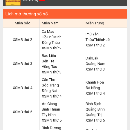
Lịch mở thưởng xổ số
Miền bắc
Miền Nam
Miền Trung
Cà Mau
Phú Yên
Hồ Chí Minh
XSMB thứ 2
ThừaThiênHuế
Đồng Tháp
XSMT thứ 2
XSMN thứ 2
Bạc Liêu
DakLak
Bến Tre
XSMB thứ 3
Quảng Nam
Vũng Tàu
XSMT thứ 3
XSMN thứ 3
Cần Thơ
Khánh Hòa
Sóc Trăng
XSMB thứ 4
Đà Nẵng
Đồng Nai
XSMT thứ 4
XSMN thứ 4
An Giang
Bình Định
Bình Thuận
Quảng Bình
XSMB thứ 5
Tây Ninh
Quảng Trị
XSMN thứ 5
XSMT thứ 5
Bình Dương