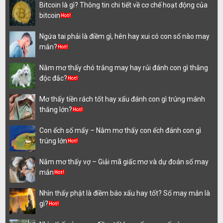
Bitcoin là gì? Thông tin chi tiết về cơ chế hoạt động của
bitcoin
Ngứa tai phải là điềm gì, hên hay xui có con số nào may
mắn?
Nằm mơ thấy chó trắng may hay rủi đánh con gì thắng
độc đắc?
Mơ thấy tiền rách tốt hay xấu đánh con gì trúng mánh
thắng lớn?
Con ếch số mấy – Nằm mơ thấy con ếch đánh con gì
trúng lớn
Nằm mơ thấy vợ – Giải mã giấc mơ và dự đoán số may
mắn
Nhìn thấy phật là điềm báo xấu hay tốt? Số may mắn là
gì?