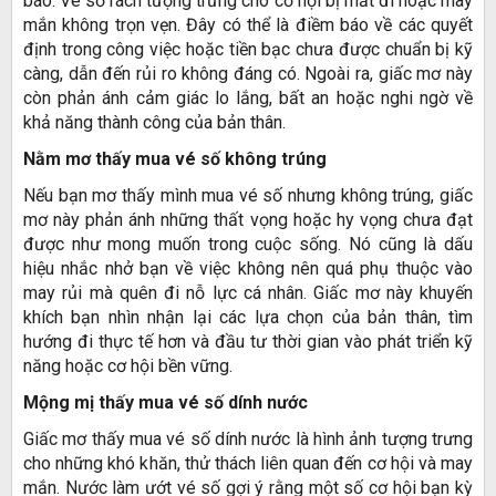
báo. Vé số rách tượng trưng cho cơ hội bị mất đi hoặc may
mắn không trọn vẹn. Đây có thể là điềm báo về các quyết
định trong công việc hoặc tiền bạc chưa được chuẩn bị kỹ
càng, dẫn đến rủi ro không đáng có. Ngoài ra, giấc mơ này
còn phản ánh cảm giác lo lắng, bất an hoặc nghi ngờ về
khả năng thành công của bản thân.
Nằm mơ thấy mua vé số không trúng
Nếu bạn mơ thấy mình mua vé số nhưng không trúng, giấc
mơ này phản ánh những thất vọng hoặc hy vọng chưa đạt
được như mong muốn trong cuộc sống. Nó cũng là dấu
hiệu nhắc nhở bạn về việc không nên quá phụ thuộc vào
may rủi mà quên đi nỗ lực cá nhân. Giấc mơ này khuyến
khích bạn nhìn nhận lại các lựa chọn của bản thân, tìm
hướng đi thực tế hơn và đầu tư thời gian vào phát triển kỹ
năng hoặc cơ hội bền vững.
Mộng mị thấy mua vé số dính nước
Giấc mơ thấy mua vé số dính nước là hình ảnh tượng trưng
cho những khó khăn, thử thách liên quan đến cơ hội và may
mắn. Nước làm ướt vé số gợi ý rằng một số cơ hội bạn kỳ