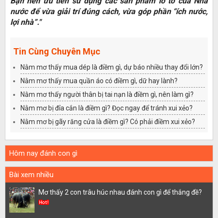
Bạn nên ưu tiên sử dụng các sản phẩm lô tô của Nhà
nước để vừa giải trí đúng cách, vừa góp phần “ích nước,
lợi nhà”."
Tin Cùng Chuyên Mục
Nằm mơ thấy mua dép là điềm gì, dự báo nhiều thay đổi lớn?
Nằm mơ thấy mua quần áo có điềm gì, dữ hay lành?
Nằm mơ thấy người thân bị tai nạn là điềm gì, nên làm gì?
Nằm mơ bị đỉa cắn là điềm gì? Đọc ngay để tránh xui xẻo?
Nằm mơ bị gãy răng cửa là điềm gì? Có phải điềm xui xẻo?
Hôm nay đánh con gì
Bài xem nhiều
Mơ thấy 2 con trâu húc nhau đánh con gì để thắng đề?