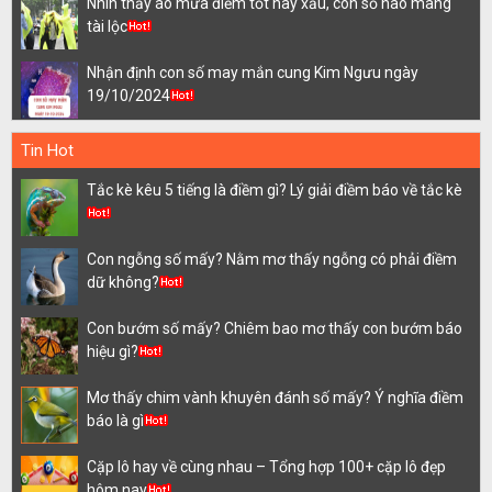
Nhìn thấy áo mưa điềm tốt hay xấu, con số nào mang
tài lộc
Nhận định con số may mắn cung Kim Ngưu ngày
19/10/2024
Tin Hot
Tắc kè kêu 5 tiếng là điềm gì? Lý giải điềm báo về tắc kè
Con ngỗng số mấy? Nằm mơ thấy ngỗng có phải điềm
dữ không?
Con bướm số mấy? Chiêm bao mơ thấy con bướm báo
hiệu gì?
Mơ thấy chim vành khuyên đánh số mấy? Ý nghĩa điềm
báo là gì
Cặp lô hay về cùng nhau – Tổng hợp 100+ cặp lô đẹp
hôm nay