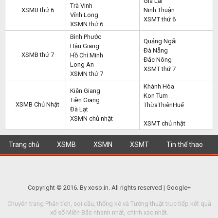
Gia Lai
Trà Vinh
XSMB thứ 6
Ninh Thuận
Vĩnh Long
XSMT thứ 6
XSMN thứ 6
Bình Phước
Quảng Ngãi
Hậu Giang
Đà Nẵng
XSMB thứ 7
Hồ Chí Minh
Đắc Nông
Long An
XSMT thứ 7
XSMN thứ 7
Khánh Hòa
Kiên Giang
Kon Tum
Tiền Giang
XSMB Chủ Nhật
ThừaThiênHuế
Đà Lạt
XSMN chủ nhật
XSMT chủ nhật
Trang chủ
XSMB
XSMN
XSMT
Tin thể thao
Copyright © 2016. By xoso.in. All rights reserved | Google+
Chuyên trang Phân tích, soi cầu, thống kê và Tường thuật trực tiếp kết quả
xổ số Miền Bắc nhanh nhất, chính xác nhất.