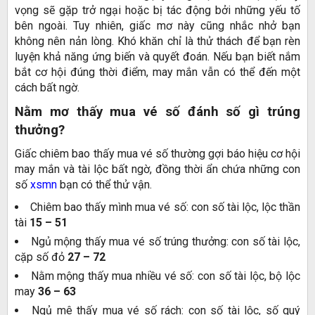
vọng sẽ gặp trở ngại hoặc bị tác động bởi những yếu tố
bên ngoài. Tuy nhiên, giấc mơ này cũng nhắc nhở bạn
không nên nản lòng. Khó khăn chỉ là thử thách để bạn rèn
luyện khả năng ứng biến và quyết đoán. Nếu bạn biết nắm
bắt cơ hội đúng thời điểm, may mắn vẫn có thể đến một
cách bất ngờ.
Nằm mơ thấy mua vé số đánh số gì trúng
thưởng?
Giấc chiêm bao thấy mua vé số thường gợi báo hiệu cơ hội
may mắn và tài lộc bất ngờ, đồng thời ẩn chứa những con
số
xsmn
bạn có thể thử vận.
Chiêm bao thấy mình mua vé số: con số tài lộc, lộc thần
tài
15 – 51
Ngủ mộng thấy mua vé số trúng thưởng: con số tài lộc,
cặp số đỏ
27 – 72
Nằm mộng thấy mua nhiều vé số: con số tài lộc, bộ lộc
may
36 – 63
Ngủ mê thấy mua vé số rách: con số tài lộc, số quý