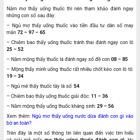
Nằm mơ thấy uống thuốc thì nên tham khảo đánh ngay
những con số sau đây:
– Ngủ mơ thấy uống thuốc vào tiền đầu tư dàn số may
mắn
72 – 97 – 65
– Chiêm bao thấy uống thuốc tránh thai đánh ngay con lô
25 – 52
– Nằm mộng thấy thuốc lá đánh ngay số đề con
08 – 85
– Mộng thấy mình uống thuốc rất nhiều chốt kèo con lô tô:
19 – 34
– Ngủ mê thấy thuốc tây là số:
54
.
– Chiêm bao thấy uống thuốc giải độc:
11 – 36
– Nằm mộng thấy uống thuốc kháng sinh:
29 – 56
Xem thêm:
Ngủ mơ thấy uống nước dừa đánh con gì vào
bờ an toàn?
Trên đây là một số thông tin liên quan đến việc tìm hiểu
và giải mã giấc
mơ thấy uống thuốc đánh con gì
. Hy