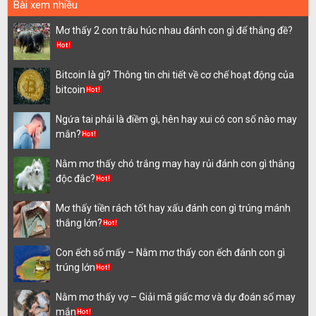
Bài xem nhiều
Mơ thấy 2 con trâu húc nhau đánh con gì để thắng đề?
Bitcoin là gì? Thông tin chi tiết về cơ chế hoạt động của
bitcoin
Ngứa tai phải là điềm gì, hên hay xui có con số nào may
mắn?
Nằm mơ thấy chó trắng may hay rủi đánh con gì thắng
độc đắc?
Mơ thấy tiền rách tốt hay xấu đánh con gì trúng mánh
thắng lớn?
Con ếch số mấy – Nằm mơ thấy con ếch đánh con gì
trúng lớn
Nằm mơ thấy vợ – Giải mã giấc mơ và dự đoán số may
mắn