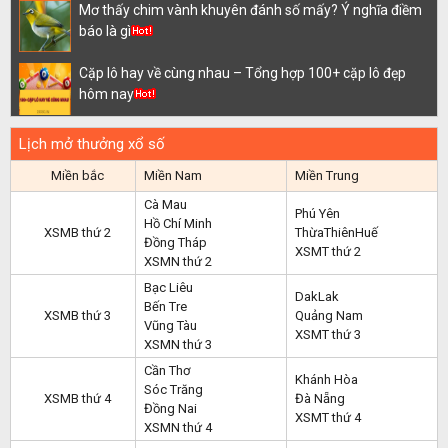
Mơ thấy chim vành khuyên đánh số mấy? Ý nghĩa điềm
báo là gì
Cặp lô hay về cùng nhau – Tổng hợp 100+ cặp lô đẹp
hôm nay
Lịch mở thưởng xổ số
Miền bắc
Miền Nam
Miền Trung
Cà Mau
Phú Yên
Hồ Chí Minh
XSMB thứ 2
ThừaThiênHuế
Đồng Tháp
XSMT thứ 2
XSMN thứ 2
Bạc Liêu
DakLak
Bến Tre
XSMB thứ 3
Quảng Nam
Vũng Tàu
XSMT thứ 3
XSMN thứ 3
Cần Thơ
Khánh Hòa
Sóc Trăng
XSMB thứ 4
Đà Nẵng
Đồng Nai
XSMT thứ 4
XSMN thứ 4