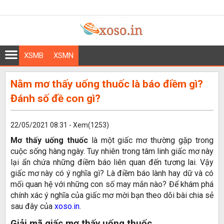
XSMB
XSMN
Nằm mơ thấy uống thuốc là báo điềm gì?
Đánh số đề con gì?
22/05/2021 08:31 - Xem(1253)
Mơ thấy uống thuốc
là một giấc mơ thường gặp trong
cuộc sống hàng ngày. Tuy nhiên trong tâm linh giấc mơ này
lại ẩn chứa những điềm báo liên quan đến tương lai. Vậy
giấc mơ này có ý nghĩa gì? Là điềm báo lành hay dữ và có
mối quan hệ với những con số may mắn nào? Để khám phá
chính xác ý nghĩa của giấc mơ mời bạn theo dõi bài chia sẻ
sau đây của
xoso.in
.
Giải mã giấc mơ thấy uống thuốc